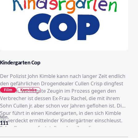
Kindergarten Cop
Der Polizist John Kimble kann nach langer Zeit endlich
den gefährlichen Drogendealer Cullen Crisp dingfest
Film
Komödie
machen. Wichtigste Zeugin im Prozess gegen den
Verbrecher ist dessen Ex-Frau Rachel, die mit ihrem
Sohn Cullen jr. aber schon vor Jahren geflohen ist. Die
Spur führt in einen Kindergarten, in den sich Kimble
Min.
als verdeckt ermittelnder Kindergärtner einschleust.
111
Schnell muss er feststellen, dass ihm die
Vorschulkinder mehr abverlangen als mancher