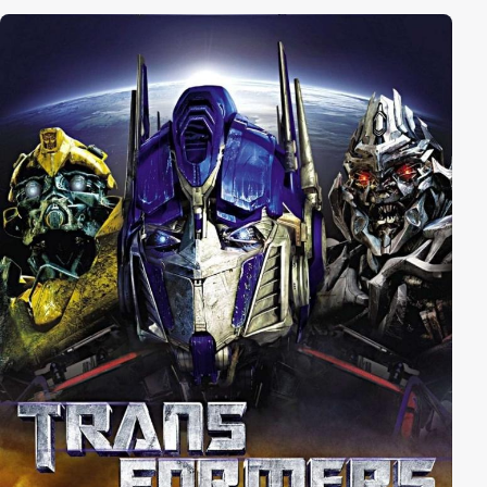
Schwerverbrecher. Aber als geschulter Polizist weiß
Kimble, wie man sich Respekt verschafft. Während er
versucht Crisps Ex-Frau und deren Sohn aufzuspüren,
kümmert er sich um die Ordnung im Kindergarten.
Seine kleinen Schützlinge sollen schließlich etwas fürs
Leben lernen.