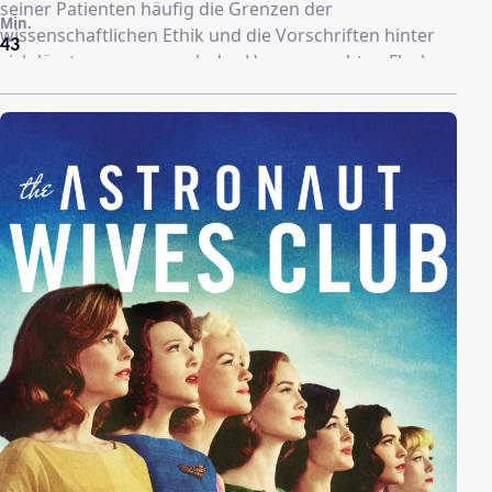
seiner Patienten häufig die Grenzen der
Min.
wissenschaftlichen Ethik und die Vorschriften hinter
43
sich lässt – wenn er auch das Herz am rechten Fleck
hat.