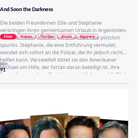
And Soon the Darkness
Die beiden Freundinnen Ellie und Stephanie
verbringen ihren gemeinsamen Urlaub in Argentinien.
Film
Horror
Thriller
Krimi
Mystery
Kurz nach ihrer Ankunft verschwindet Ellie plötzlich
spurlos. Stephanie, die eine Entführung vermutet,
wendet sich sofort an die Polizei, die ihr jedoch nicht
helfen kann. Verzweifelt bittet sie den Amerikaner
Min.
Michael um Hilfe, der fortan daran beteiligt ist, ihre
91
Freundin zu suchen. Doch ist es wirklich ausschließlich
Michaels Ziel, Ellie zu finden?