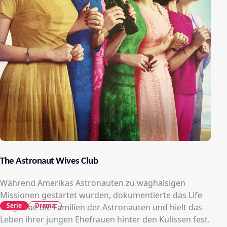
The Astronaut Wives Club
Während Amerikas Astronauten zu waghalsigen
Missionen gestartet wurden, dokumentierte das Life
Serie
Drama
Magazine die Familien der Astronauten und hielt das
Leben ihrer jungen Ehefrauen hinter den Kulissen fest.