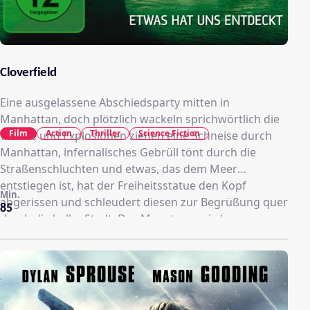
Cloverfield
Eine ausgelassene Abschiedsparty mitten in
Manhattan, doch plötzlich wackeln sprichwörtlich die
Film
Action
Thriller
Science Fiction
Wände und Explosionen ziehen eine Schneise durch
Manhattan, infernalisches Gebrüll tönt durch die
Straßenschluchten und etwas, das dem Meer
entstiegen ist, hat der Freiheitsstatue den Kopf
Min.
abgerissen und schleudert diesen zur Begrüßung quer
85
durch die halbe Stadt. Das Monstrum wird
"Cloverfield" genannt und für die gerade eben noch
Feiernden bedeutet das erstmal nur eins: raus aus der
Stadt, möglichst lebendig, und auch ohne in die
Schusslinie der Army zu geraten, die "Cloverfield" alles
entgegen feuert, was verfügbar ist.