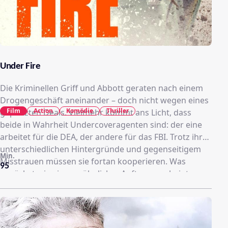
Under Fire
Die Kriminellen Griff und Abbott geraten nach einem
Drogengeschäft aneinander – doch nicht wegen eines
Film
Action
Komödie
Thriller
geplatzten Deals. Vielmehr kommt ans Licht, dass
beide in Wahrheit Undercoveragenten sind: der eine
arbeitet für die DEA, der andere für das FBI. Trotz ihrer
unterschiedlichen Hintergründe und gegenseitigem
Min.
Misstrauen müssen sie fortan kooperieren. Was
95
zunächst wie ein gewöhnlicher Auftrag erscheint,
nimmt eine drastische Wendung, als ein tödlicher
Scharfschütze sie ins Visier nimmt und in eine
gefährliche Falle lockt. Aus der Zusammenarbeit wird
ein Wettlauf ums Überleben.