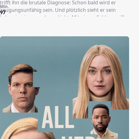
trifft ihn die brutale Diagnose: Schon bald wird er
Min.
zeugungsunfähig sein. Und plötzlich sieht er sein
97
Leben in einem anderen Licht. Mit einem Schlag weiß
er, dass er nicht so weitermachen kann. Mit nur einem
Monat Zeit, um seine Gene weiterzugeben, ändert sich
seine Sichtweise auf Dinge wie Familie und Ehe. Er
macht sich auf die Suche nach der Mutter für sein Kind
und, vielleicht, die "Eine", an deren Seite er glücklich
werden kann. Allerdings gestaltet sich das schwieriger
als gedacht ...