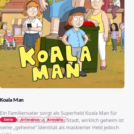
Koala Man
Ein Familienvater sorgt als Superheld Koala Man für
Recht und Ordnung in seiner Stadt, wirklich geheim ist
Serie
Animation
Komödie
seine „geheime“ Identität als maskierter Held jedoch