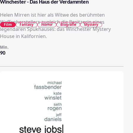
Winchester - Das Haus der Verdammten
Helen Mirren ist hier als Witwe des berühmten
Waffenherstellers zugleich die Besitzerin eines
Film
Fantasy
Horror
Biografie
Mystery
legendären Spukhauses: das Winchester Mystery
House in Kalifornien.
Min.
90