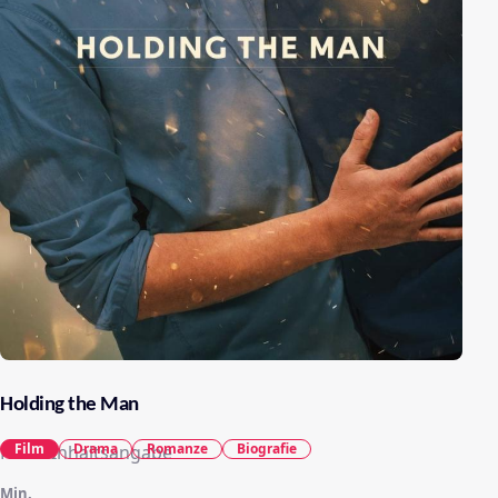
Holding the Man
Film
Drama
Romanze
Biografie
Keine Inhaltsangabe
Min.