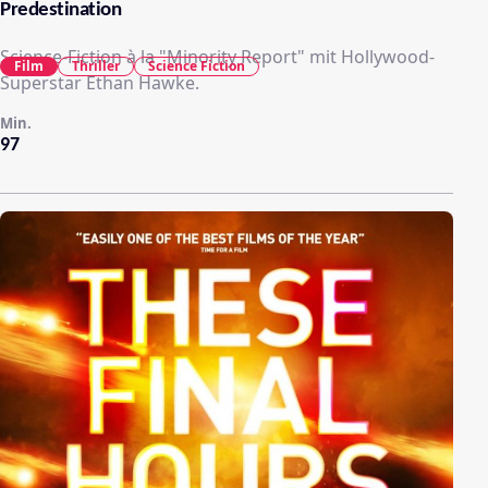
Predestination
Science-Fiction à la "Minority Report" mit Hollywood-
Film
Thriller
Science Fiction
Superstar Ethan Hawke.
Min.
97