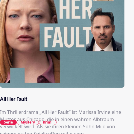
All Her Fault
Im Thrillerdrama „All Her Fault“ ist Marissa Irvine eine
Mutter aus Chicago, die in einen wahren Albtraum
Serie
Mystery
Krimi
verwickelt wird. Als sie ihren kleinen Sohn Milo von
seinem ersten Spieltreffen mit einem