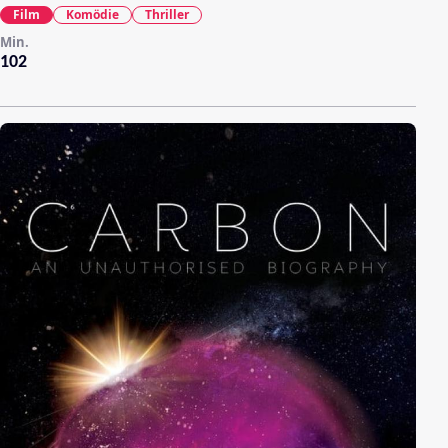
Film
Komödie
Thriller
Min.
102