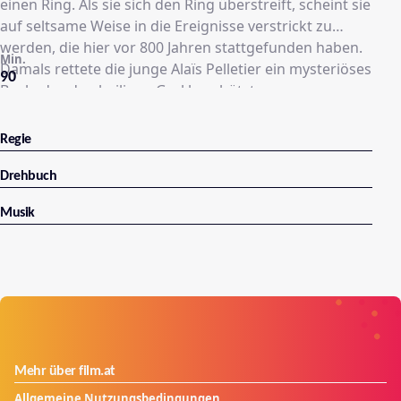
einen Ring. Als sie sich den Ring überstreift, scheint sie
auf seltsame Weise in die Ereignisse verstrickt zu
werden, die hier vor 800 Jahren stattgefunden haben.
Min.
Damals rettete die junge Alaïs Pelletier ein mysteriöses
90
Buch, das den heiligen Gral beschützte, vor
skrupellosen Kreuzrittern. In der Gegenwart ist ein
mächtiger Geheimbund hinter Alices Entdeckung und
Regie
dem legendären Gral her. Es wird immer deutlicher,
dass die Schicksale der beiden Frauen über die
Drehbuch
Jahrhunderte hinweg eng miteinander verflochten
Musik
sind.
Mehr über film.at
Allgemeine Nutzungsbedingungen