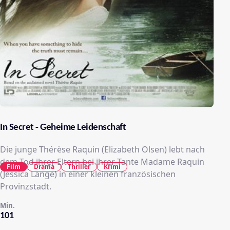
In Secret - Geheime Leidenschaft
Die junge Thérèse Raquin (Elizabeth Olsen) lebt nach
dem Tod ihrer Eltern bei ihrer Tante Madame Raquin
Film
Drama
Thriller
Krimi
(Jessica Lange) in einer kleinen französischen
Provinzstadt.
Min.
101