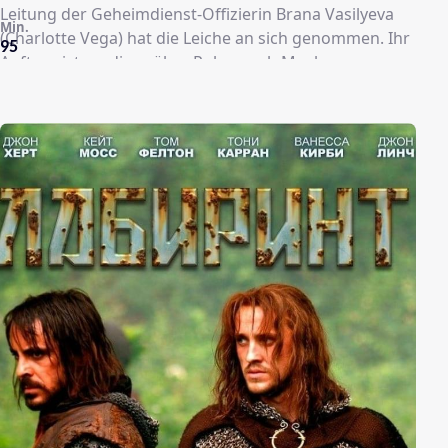
Leitung der Geheimdienst-Offizierin Brana Vasilyeva
Min.
(Charlotte Vega) hat die Leiche an sich genommen. Ihr
95
Auftrag ist es, diese über Polen nach Moskau zu
schaffen, damit Stalin sie zu Propagandazwecken
nutzen kann. Aus Sicherheitsgründen, und um so
wenig wie möglich aufzufallen, lässt sie den Sarg jede
Nacht im Wald vergraben. Dennoch hat eine
erstaunlich schlagkräftige Gruppe von im Untergrund
weiterkämpfender Nazi-Partisanen Wind von der
Mission bekommen. Immer wieder werden die
Soldaten von ihnen aus dem Hinterhalt angegriffen
und mehr und mehr dezimiert. Die polnische
Zivilbevölkerung ist ihnen keine Hilfe, da diese die Rote
Armee ebenso verabscheut wie die Deutschen. ...