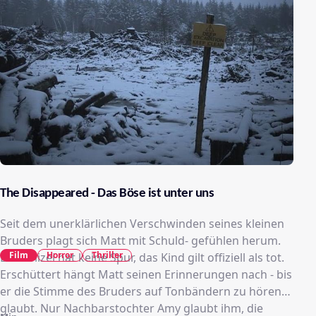
The Disappeared - Das Böse ist unter uns
Seit dem unerklärlichen Verschwinden seines kleinen
Bruders plagt sich Matt mit Schuld- gefühlen herum.
Film
Horror
Thriller
Die Polizei hat keine Spur, das Kind gilt offiziell als tot.
Erschüttert hängt Matt seinen Erinnerungen nach - bis
er die Stimme des Bruders auf Tonbändern zu hören
glaubt. Nur Nachbarstochter Amy glaubt ihm, die