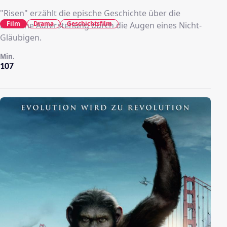
"Risen" erzählt die epische Geschichte über die
Film
Drama
Geschichtsfilm
biblische Auferstehung durch die Augen eines Nicht-
Gläubigen.
Min.
107