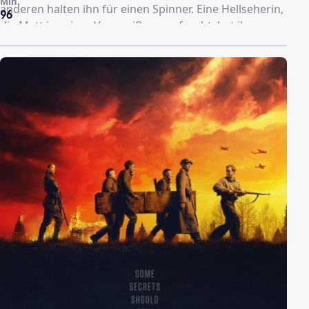
Min.
anderen halten ihn für einen Spinner. Eine Hellseherin,
96
die Matt in seiner Verzweiflung aufsucht, hat ihre
eigene Theorie. Und warum verschwinden in der Nähe
immer wieder Kinder? Wie auch die Schwester seines
besten Freundes Simon? Was als stilles Sozialdrama
vor ungeschminktem Hintergrund seinen Anfang
nimmt, entwickelt sich mit starken Soundeffekten und
heftigen Horroreinschüben zum urbanen
Geisterschocker. Denn hinter der ausgeblichenen
Südlondoner Großstadtkulisse wuchern wahrhaft
grauenvolle, okkulte Kräfte, die einen blutigen Tribut
fordern.