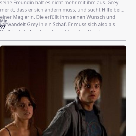
seine Freundin hält es nicht mehr mit ihm aus. Grey
merkt, dass er sich ändern muss, und sucht Hilfe bei
einer Magierin. Die erfüllt ihm seinen Wunsch und
Min.
verwandelt Grey in ein Schaf. Er muss sich also als
97
Wolf im Schafspelz in die nicht weit entfernte
Schafkolonie eingliedern, einen Weg finden, sich
zurückzuverwandeln und seine neuen Freunde vor
seinem Rudel schützen, das mit einem Angriff droht.