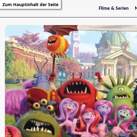
Zum Hauptinhalt der Seite
Filme & Serien
Trailer
S
Kritiken
S
Filmarchiv
Serienarchiv