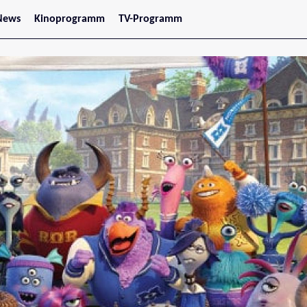
News
Kinoprogramm
TV-Programm
tars
Jetzt im Kino
treaming
Demnächst im Kino
Wien
Niederösterreich
Oberösterreich
Steiermark
Burgenland
Kärnten
Salzburg
Tirol
Vorarlberg