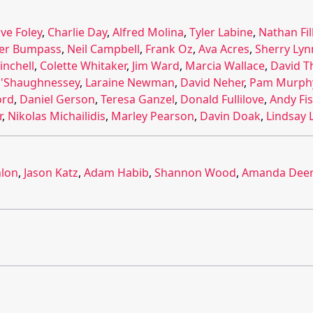
ve Foley
,
Charlie Day
,
Alfred Molina
,
Tyler Labine
,
Nathan Fil
er Bumpass
,
Neil Campbell
,
Frank Oz
,
Ava Acres
,
Sherry Lyn
inchell
,
Colette Whitaker
,
Jim Ward
,
Marcia Wallace
,
David T
O'Shaughnessey
,
Laraine Newman
,
David Neher
,
Pam Murph
ord
,
Daniel Gerson
,
Teresa Ganzel
,
Donald Fullilove
,
Andy Fis
r
,
Nikolas Michailidis
,
Marley Pearson
,
Davin Doak
,
Lindsay L
nlon
,
Jason Katz
,
Adam Habib
,
Shannon Wood
,
Amanda Deer