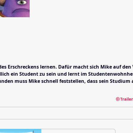
es Erschreckens lernen. Dafür macht sich Mike auf den 
endlich ein Student zu sein und lernt im Studentenwohnh
en muss Mike schnell feststellen, dass sein Studium all
Traile