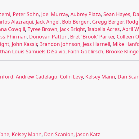
cemi
,
Peter Sohn
,
Joel Murray
,
Aubrey Plaza
,
Sean Hayes
,
Da
rlos Alazraqui
,
Jack Angel
,
Bob Bergen
,
Gregg Berger
,
Rodg
na Cowgill
,
Tyree Brown
,
Jack Bright
,
Isabella Acres
,
April W
ass Phirman
,
Donovan Patton
,
Bret 'Brook' Parker
,
Colleen 
night
,
John Kassir
,
Brandon Johnson
,
Jess Harnell
,
Mike Hanf
than Louis Samuels DiSalvio
,
Faith Goblirsch
,
Brooke Klinge
nford
,
Andrew Cadelago
,
Colin Levy
,
Kelsey Mann
,
Dan Sca
Kane
,
Kelsey Mann
,
Dan Scanlon
,
Jason Katz