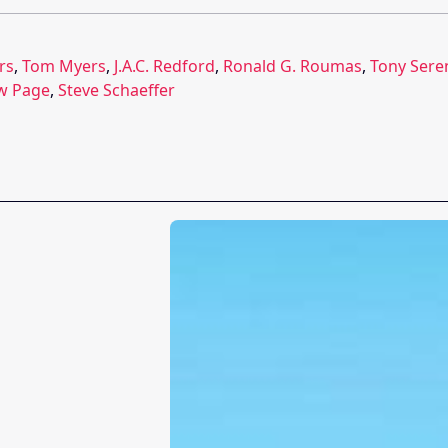
rs
,
Tom Myers
,
J.A.C. Redford
,
Ronald G. Roumas
,
Tony Sere
w Page
,
Steve Schaeffer