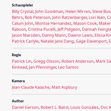
Schauspieler
Billy Crystal
,
John Goodman
,
Helen Mirren
,
Steve Bus
Behrs
,
Bob Peterson
,
John Ratzenberger
,
Lori Alan
,
Ca
Calum John
,
Montse Hernandez
,
Mason Cook
,
Maken
Rabson
,
Cristina Pucelli
,
Jeff Pidgeon
,
Dannah Feingl
Jason Marsden
,
Danny Mann
,
Dawnn Lewis
,
Elissa K
Patrick Carlyle
,
Natalie Jane Dang
,
Gage Davenport
,
E
Regie
Patrick Lin
,
Gregg Olsson
,
Robert Anderson
,
Mark Sa
Kinkead
,
Jan Pfenninger
,
Leo Santos
Kamera
Jean-Claude Kalache
,
Matt Aspbury
Author
Daniel Gerson
,
Robert L. Baird
,
Louis Gonzales
,
Doc 