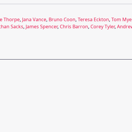
e Thorpe
,
Jana Vance
,
Bruno Coon
,
Teresa Eckton
,
Tom Mye
than Sacks
,
James Spencer
,
Chris Barron
,
Corey Tyler
,
Andre