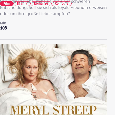
Freundin verliebt, steht sie vor einer schweren
Film
Drama
Romanze
Komödie
Entscheidung: Soll sie sich als loyale Freundin erweisen
oder um ihre große Liebe kämpfen?
Min.
108