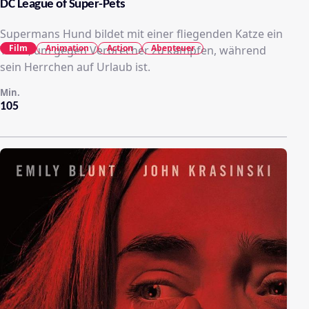
DC League of Super-Pets
Supermans Hund bildet mit einer fliegenden Katze ein
Film
Animation
Action
Abenteuer
Team, um gegen Verbrecher zu kämpfen, während
sein Herrchen auf Urlaub ist.
Min.
105