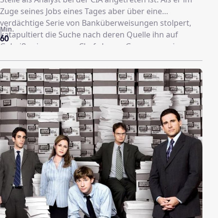
Zuge seines Jobs eines Tages aber über eine
verdächtige Serie von Banküberweisungen stolpert,
Min.
katapultiert die Suche nach deren Quelle ihn auf
60
Geheiß seines neuen Chefs James Greer von seinem
sicheren Arbeitsplatz in eine atemlose Hetzjagd durch
Europa und den Mittleren Osten, wo ein
aufstrebender Terror-Fürst eine Attacke gegen die
USA und ihre Verbündeten vorbereitet...