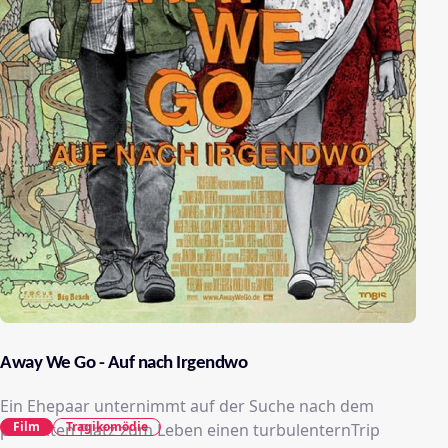
Away We Go - Auf nach Irgendwo
Ein Ehepaar unternimmt auf der Suche nach dem
Film
Tragikomödie
perfekten Platz zum Leben einen turbulenternTrip