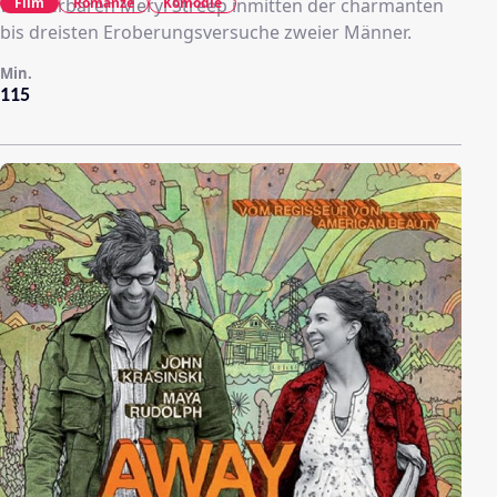
Film
Romanze
Komödie
wunderbaren Meryl Streep inmitten der charmanten
bis dreisten Eroberungsversuche zweier Männer.
Min.
115