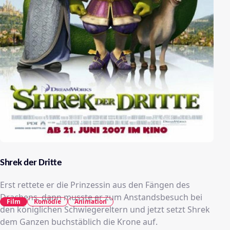
Shrek der Dritte
Erst rettete er die Prinzessin aus den Fängen des
Drachens, dann musste er zum Anstandsbesuch bei
Film
Komödie
Animation
den königlichen Schwiegereltern und jetzt setzt Shrek
dem Ganzen buchstäblich die Krone auf.