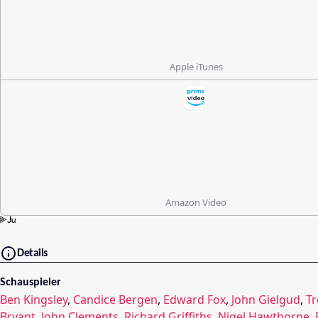
Apple iTunes
Amazon Video
Details
Schauspieler
Ben Kingsley
,
Candice Bergen
,
Edward Fox
,
John Gielgud
,
T
Bryant
,
John Clements
,
Richard Griffiths
,
Nigel Hawthorne
,