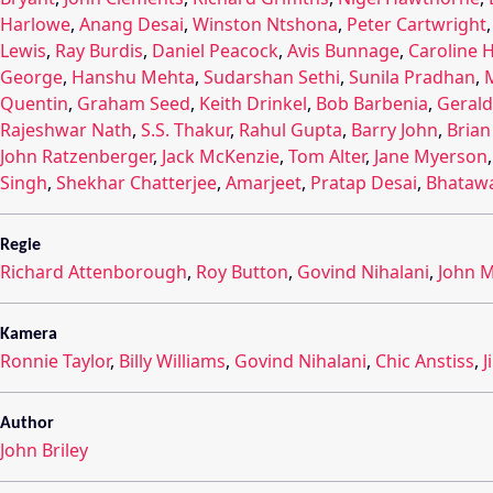
Harlowe
,
Anang Desai
,
Winston Ntshona
,
Peter Cartwright
Lewis
,
Ray Burdis
,
Daniel Peacock
,
Avis Bunnage
,
Caroline 
George
,
Hanshu Mehta
,
Sudarshan Sethi
,
Sunila Pradhan
,
Quentin
,
Graham Seed
,
Keith Drinkel
,
Bob Barbenia
,
Gerald
Rajeshwar Nath
,
S.S. Thakur
,
Rahul Gupta
,
Barry John
,
Brian
John Ratzenberger
,
Jack McKenzie
,
Tom Alter
,
Jane Myerson
Singh
,
Shekhar Chatterjee
,
Amarjeet
,
Pratap Desai
,
Bhataw
Regie
Richard Attenborough
,
Roy Button
,
Govind Nihalani
,
John 
Kamera
Ronnie Taylor
,
Billy Williams
,
Govind Nihalani
,
Chic Anstiss
,
J
Author
John Briley