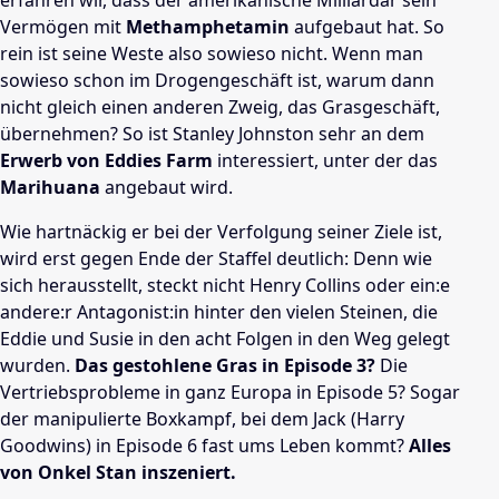
erfahren wir, dass der amerikanische Milliardär sein
Vermögen mit
Methamphetamin
aufgebaut hat. So
rein ist seine Weste also sowieso nicht. Wenn man
sowieso schon im Drogengeschäft ist, warum dann
nicht gleich einen anderen Zweig, das Grasgeschäft,
übernehmen? So ist Stanley Johnston sehr an dem
Erwerb von Eddies Farm
interessiert, unter der das
Marihuana
angebaut wird.
Wie hartnäckig er bei der Verfolgung seiner Ziele ist,
wird erst gegen Ende der Staffel deutlich: Denn wie
sich herausstellt, steckt nicht Henry Collins oder ein:e
andere:r Antagonist:in hinter den vielen Steinen, die
Eddie und Susie in den acht Folgen in den Weg gelegt
wurden.
Das gestohlene Gras in Episode 3?
Die
Vertriebsprobleme in ganz Europa in Episode 5? Sogar
der manipulierte Boxkampf, bei dem Jack (Harry
Goodwins) in Episode 6 fast ums Leben kommt?
Alles
von Onkel Stan inszeniert.