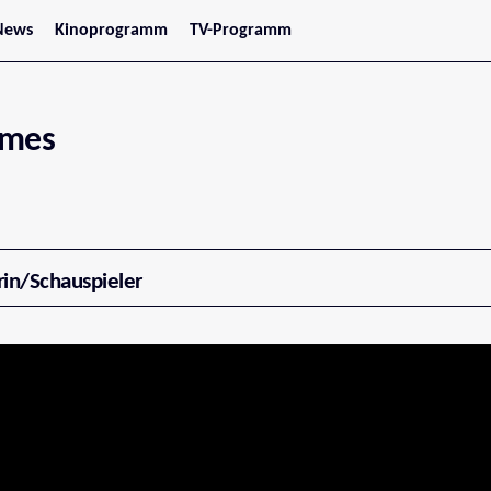
News
Kinoprogramm
TV-Programm
tars
Jetzt im Kino
treaming
Demnächst im Kino
Wien
Niederösterreich
ames
Oberösterreich
Steiermark
Burgenland
Kärnten
Salzburg
Tirol
Vorarlberg
rin/Schauspieler