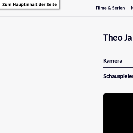
Zum Hauptinhalt der Seite
Filme & Serien
Trailer
S
Kritiken
S
Filmarchiv
Serienarchiv
Theo J
Kamera
Schauspiele