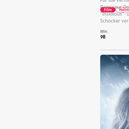
Für die Verf
Regisseur Os
Film
Horro
"Insidious"- 
Schocker vor
Min.
98