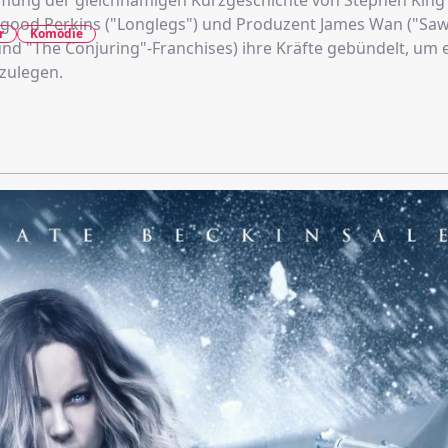
ilmung der gleichnamigen Kurzgeschichte von Stephen Kin
good Perkins ("Longlegs") und Produzent James Wan ("Saw
r
Komödie
und "The Conjuring"-Franchises) ihre Kräfte gebündelt, um 
zulegen.