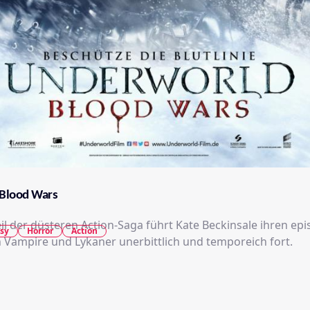
Blood Wars
il der düsteren Action-Saga führt Kate Beckinsale ihren ep
sy
Horror
Action
Vampire und Lykaner unerbittlich und temporeich fort.