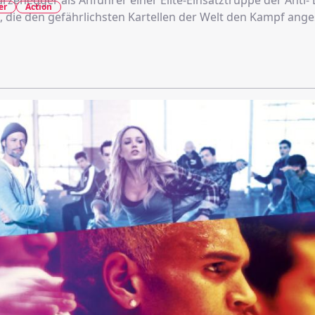
rzenegger als Anführer einer Elite-Einsatztruppe der Anti-
er
Action
 die den gefährlichsten Kartellen der Welt den Kampf ange