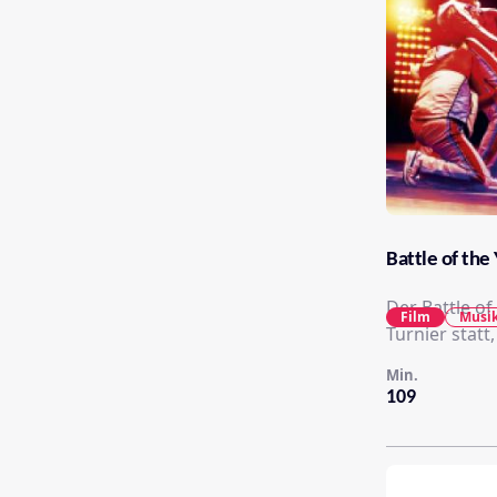
Battle of the
Der Battle of
Film
Musik
Turnier statt
Min.
109