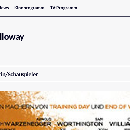
News
Kinoprogramm
TV-Programm
tars
Jetzt im Kino
treaming
Demnächst im Kino
Wien
Niederösterreich
lloway
Oberösterreich
Steiermark
Burgenland
Kärnten
Salzburg
Tirol
Vorarlberg
rin/Schauspieler