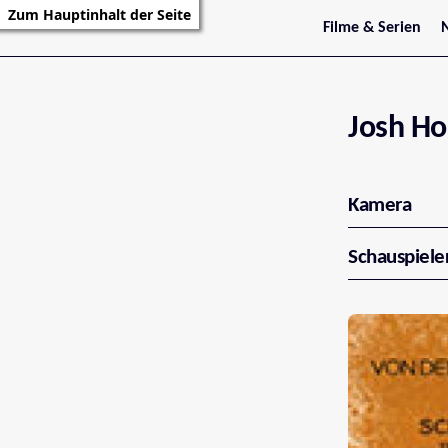
Zum Hauptinhalt der Seite
Filme & Serien
Trailer
S
Kritiken
S
Filmarchiv
Serienarchiv
Josh Ho
Kamera
Schauspiele