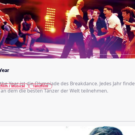
 Year
 the Year ist die Olympiade des Breakdance. Jedes Jahr finde
film / Musical
Tanzfilm
, an dem die besten Tänzer der Welt teilnehmen.