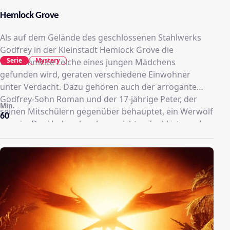
Hemlock Grove
Als auf dem Gelände des geschlossenen Stahlwerks
Godfrey in der Kleinstadt Hemlock Grove die
Serie
Mystery
verstümmelte Leiche eines jungen Mädchens
gefunden wird, geraten verschiedene Einwohner
unter Verdacht. Dazu gehören auch der arrogante
Godfrey-Sohn Roman und der 17-jährige Peter, der
Min.
seinen Mitschülern gegenüber behauptet, ein Werwolf
60
zu sein. Das Verbrechen kann nicht aufgeklärt werden,
woraufhin Roman und Peter gemeinsam den wahren
Mörder finden wollen. Ihre Suche bringt
erschütternde Wahrheiten über sie selbst und
Hemlock Grove ans Licht …