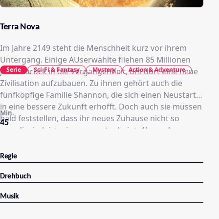
Terra Nova
Im Jahre 2149 steht die Menschheit kurz vor ihrem
Untergang. Einige AUserwählte fliehen 85 Millionen
Serie
Sci-Fi & Fantasy
Mystery
Action & Adventure
Jahre zurück in die Vergangenheit, um dort eine neue
Zivilisation aufzubauen. Zu ihnen gehört auch die
fünfköpfige Familie Shannon, die sich einen Neustart
in eine bessere Zukunft erhofft. Doch auch sie müssen
Min.
bald feststellen, dass ihr neues Zuhause nicht so
45
paradiesisch ist wie es zuerst scheint. Abgesehen von
gigantischen, fleischfressenden Dinosauriern werden
sie auch von einer mysteriösen Verschwörung
Regie
bedroht, die das gesamte Experiment gefährdet..
Willkommen in Terra Nova!
Drehbuch
Musik