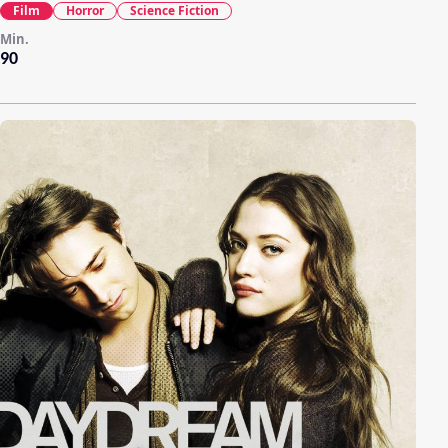
Film
Horror
Science Fiction
Min.
90