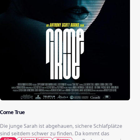
Come True
Die junge Sarah ist abgehauen, sichere Schlafplätze
sind seitdem schwer zu finden. Da kommt das
Film
Science Fiction
Horror