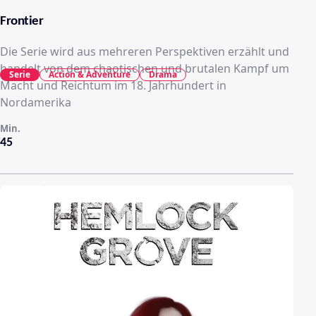
Frontier
Die Serie wird aus mehreren Perspektiven erzählt und
handelt von dem chaotischen und brutalen Kampf um
Serie
Action & Adventure
Drama
Macht und Reichtum im 18. Jahrhundert in
Nordamerika
Min.
45