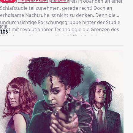
Angebot, gemeinsam mit anderen Probanden an einer
Schlafstudie teilzunehmen, gerade recht! Doch an
erholsame Nachtruhe ist nicht zu denken. Denn die
undurchsichtige Forschungsgruppe hinter der Studie
Min.
lotet mit revolutionärer Technologie die Grenzen des
105
Unterbewusstseins aus. Und stößt dabei ein Tor zu
einer bedrohlichen Traumwelt auf, die ihre Wirklichkeit
in den Grundfesten erschüttert.