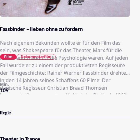
Fassbinder – lieben ohne zu fordern
Nach eigenem Bekunden wollte er für den Film das
sein, was Shakespeare für das Theater, Marx für die
Film
Dokumentarfilm
Politik und Freud für die Psychologie waren. Auf jeden
Fall wurde er zu einem der produktivsten Regisseure
der Filmgeschichte: Rainer Werner Fassbinder drehte
in den 14 Jahren seines Schaffens 60 Filme. Der
Min.
dänische Regisseur Christian Braad Thomsen
109
begegnete ihm zum ersten Mal bei der Berlinale 1969.
Da war Fassbinder gerade für „Liebe ist kälter als der
Tod“ vom Publikum niedergebuht worden. Thomsen
Regie
traf ihn wieder und wieder, wurde zu einem Vertrauten
– und zeichnete mit seiner Kamera Gespräche auf, die
anschließend nicht öffentlich gemacht wurden – bis
Theater in Trance