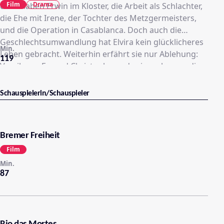
Film
Drama
des Knaben Erwin im Kloster, die Arbeit als Schlachter,
die Ehe mit Irene, der Tochter des Metzgermeisters,
und die Operation in Casablanca. Doch auch die
Geschlechtsumwandlung hat Elvira kein glücklicheres
Min.
Leben gebracht. Weiterhin erfährt sie nur Ablehung:
119
Von ihrem Freund Christoph wurde sie verlassen, die
Tochter hat sich abgewendet und der Mann, für den
sich Erwin hat umoperieren lassen, will nun auch die
Schauspielerin/Schauspieler
Frau Elvira nicht lieben. So streift sie die letzten fünf
Tage ihres Lebens gemeinsam mit der „Roten Zora“
durch das albtraumhafte Frankfurt.
Bremer Freiheit
Film
Min.
87