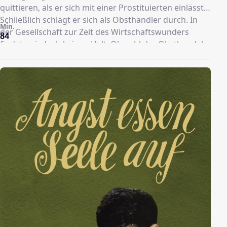
quittieren, als er sich mit einer Prostituierten einlässt.
Schließlich schlägt er sich als Obsthändler durch. In
Min.
der Gesellschaft zur Zeit des Wirtschaftswunders
84
findet er jedoch keinen Halt. Obwohl der Obsthandel
floriert, gibt sich Hans seiner selbstzerstörerischen
Resignation hin.