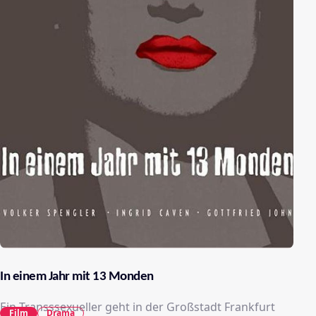
In einem Jahr mit 13 Monden
Ein Transssexueller geht in der Großstadt Frankfurt
Film
Drama