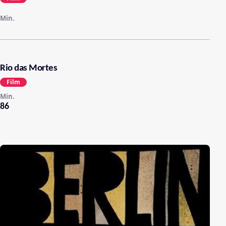
Min.
Rio das Mortes
Film
Min.
86