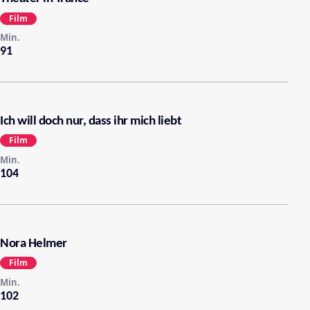
jetzt. Thomsen hat seine intimen Interviews um
Erinnerungen und Kommentare von Fassbinders
Film
Weggefährten angereichert. Entstanden ist ein sehr
Min.
persönliches Porträt des Ausnahmeregisseurs und
91
seiner Art, stetig zu arbeiten.
Ich will doch nur, dass ihr mich liebt
Film
Min.
104
Nora Helmer
Film
Min.
102