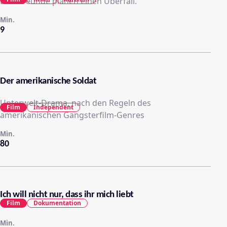
Drei Freunde planen einen Überfall.
Min.
9
Der amerikanische Soldat
Unterwelt-Drama, nach den Regeln des
Film
Independent
amerikanischen Gangsterfilm-Genres
Min.
80
Ich will nicht nur, dass ihr mich liebt
Film
Dokumentation
Min.