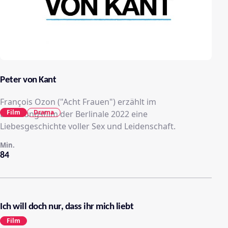
Peter von Kant
François Ozon ("Acht Frauen") erzählt im
Film
Drama
Eröffnungsfilm der Berlinale 2022 eine
Liebesgeschichte voller Sex und Leidenschaft.
Min.
84
Ich will doch nur, dass ihr mich liebt
Film