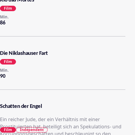
Rio das Mortes
Film
Min.
86
Die Niklashauser Fart
Film
Min.
90
Schatten der Engel
Ein reicher Jude, der ein Verhältnis mit einer
Prostituierten hat, beteiligt sich an Spekulations- und
Film
Independent
Korruptionsgeschäften und beschleunigt so den