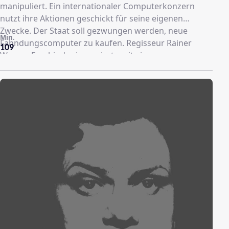
manipuliert. Ein internationaler Computerkonzern
nutzt ihre Aktionen geschickt für seine eigenen
Zwecke. Der Staat soll gezwungen werden, neue
Min.
Fahndungscomputer zu kaufen. Regisseur Rainer
109
Werner Fassbinder inszenierte mit einer
hervorragenden Besetzung diesen Film, der die
Absatzstrategien international operierender Konzerne
und die Unmenschlichkeit von Überwachungsstaaten
anprangert.