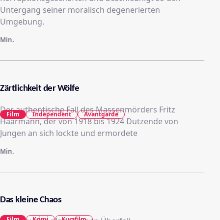
Untergang seiner moralisch degenerierten
Umgebung.
Min.
Zärtlichkeit der Wölfe
Der authentische Fall des Massenmörders Fritz
Film
Independent
Avantgarde
Haarmann, der von 1918 bis 1924 Dutzende von
Jungen an sich lockte und ermordete
Min.
Das kleine Chaos
Film
Krimi
Kurzfilm