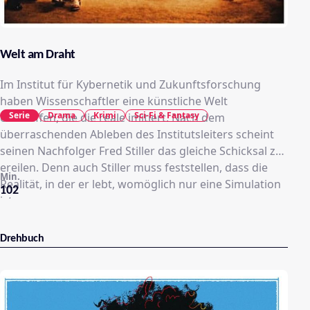
Welt am Draht
Im Institut für Kybernetik und Zukunftsforschung
haben Wissenschaftler eine künstliche Welt
Serie
Drama
Krimi
Sci-Fi & Fantasy
erschaffen, die die reale imitiert. Nach dem
überraschenden Ableben des Institutsleiters scheint
seinen Nachfolger Fred Stiller das gleiche Schicksal zu
ereilen. Denn auch Stiller muss feststellen, dass die
Min.
Realität, in der er lebt, womöglich nur eine Simulation
102
ist.
Drehbuch