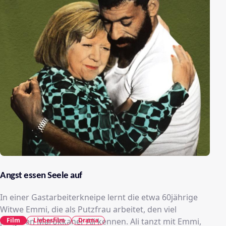
Angst essen Seele auf
In einer Gastarbeiterkneipe lernt die etwa 60jährige
Witwe Emmi, die als Putzfrau arbeitet, den viel
Film
Liebesfilm
Drama
jüngeren Marokkaner Ali kennen. Ali tanzt mit Emmi,