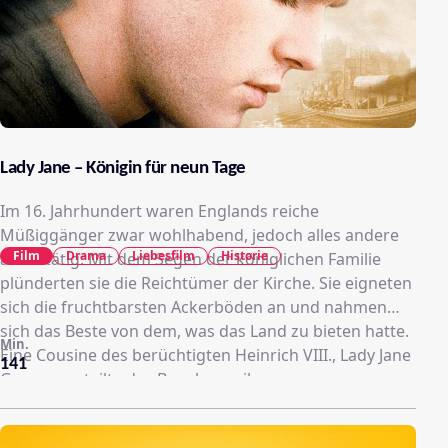
Lady Jane – Königin für neun Tage
Im 16. Jahrhundert waren Englands reiche
Müßiggänger zwar wohlhabend, jedoch alles andere
Film
Drama
Liebesfilm
Historie
als untätig. Mit dem Segen der königlichen Familie
plünderten sie die Reichtümer der Kirche. Sie eigneten
sich die fruchtbarsten Ackerböden an und nahmen
sich das Beste von dem, was das Land zu bieten hatte.
Min.
Eine Cousine des berüchtigten Heinrich VIII., Lady Jane
141
Grey, verurteilte das Benehmen ihrer
Standesgenossen und distanzierte sich von ihren
religiösen Vorstellungen. Doch als behütete 16-Jährige