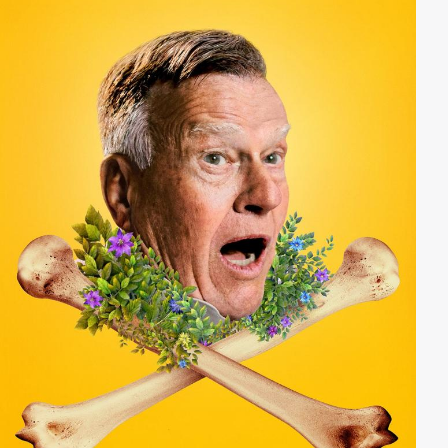
waren ihr noch die Hände gebunden. Durch eine
Wende des Schicksals wird Lady Jane jedoch zur
Königin Jane gekrönt und somit zur Herrscherin über
ganz England. Nach der wahren Geschichte eines
Mädchens. das im Alter von 16 Jahren für neun Tagen
zur Königin wurde, ist “Lady Jane” eine historische
Romanze in bittersüßer Reinform.