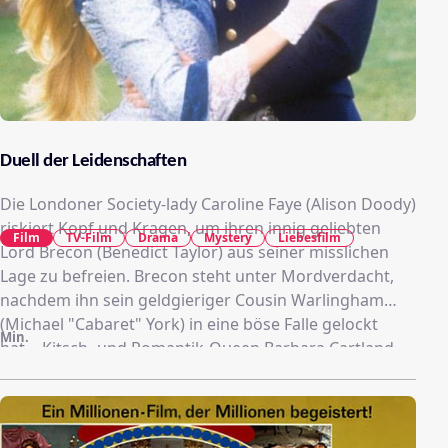
Duell der Leidenschaften
Die Londoner Society-lady Caroline Faye (Alison Doody)
riskiert Kopf und Kragen, um ihren innig geliebten
Film
TV-Film
Drama
Mystery
Liebesfilm
Lord Brecon (Benedict Taylor) aus seiner misslichen
Lage zu befreien. Brecon steht unter Mordverdacht,
nachdem ihn sein geldgieriger Cousin Warlingham
(Michael "Cabaret" York) in eine böse Falle gelockt
Min.
hat… Kitsch- und Romantik-Queen Barbara Cartland
lieferte die Romanvorlage.