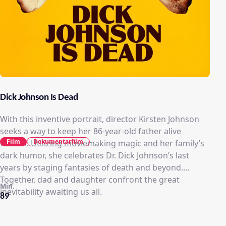
Dick Johnson Is Dead
With this inventive portrait, director Kirsten Johnson
seeks a way to keep her 86-year-old father alive
Film
Dokumentarfilm
forever. Utilizing moviemaking magic and her family’s
dark humor, she celebrates Dr. Dick Johnson’s last
years by staging fantasies of death and beyond.
Together, dad and daughter confront the great
Min.
inevitability awaiting us all.
89