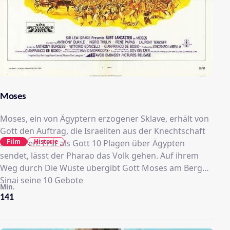
Moses
Moses, ein von Ägyptern erzogener Sklave, erhält von
Gott den Auftrag, die Israeliten aus der Knechtschaft
Film
Historie
zu führen. Erst als Gott 10 Plagen über Ägypten
sendet, lässt der Pharao das Volk gehen. Auf ihrem
Weg durch Die Wüste übergibt Gott Moses am Berg
Sinai seine 10 Gebote
Min.
141