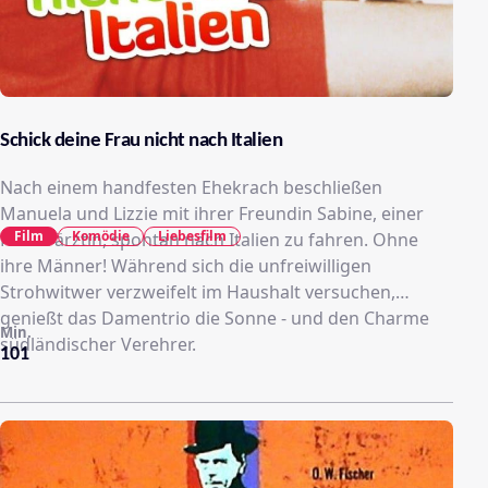
Schick deine Frau nicht nach Italien
Nach einem handfesten Ehekrach beschließen
Manuela und Lizzie mit ihrer Freundin Sabine, einer
Film
Komödie
Liebesfilm
Kinderärztin, spontan nach Italien zu fahren. Ohne
ihre Männer! Während sich die unfreiwilligen
Strohwitwer verzweifelt im Haushalt versuchen,
genießt das Damentrio die Sonne - und den Charme
Min.
südländischer Verehrer.
101