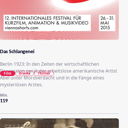
Das Schlangenei
Berlin 1923: In den Zeiten der wirtschaftlichen
Depression gerät der arbeitslose amerikanische Artist
Film
Drama
Thriller
Abel unter Mordverdacht und in die Fänge eines
mysteriösen Arztes.
Min.
119