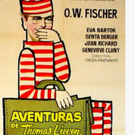
überzeugter Pazifist, der mit Raffinesse lieber seine
eigenen Ziele verfolgt, führt er jedoch seine Missionen
stets anders aus, als es seine Auftraggeber von ihm
erwarten. Auf seinen Reisen durch Europa ist er stets
bemüht, so vielen Menschen wie möglich das Leben zu
retten, während er reihenweise schöne Frauen mit
seinen hervorragenden Kochkünsten verführt.