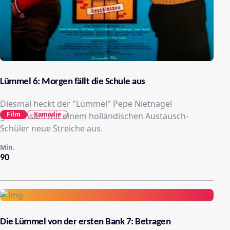
Lümmel 6: Morgen fällt die Schule aus
Diesmal heckt der "Lümmel" Pepe Nietnagel
Film
Komödie
gemeinsam mit einem holländischen Austausch-
Schüler neue Streiche aus.
Min.
90
Die Lümmel von der ersten Bank 7: Betragen