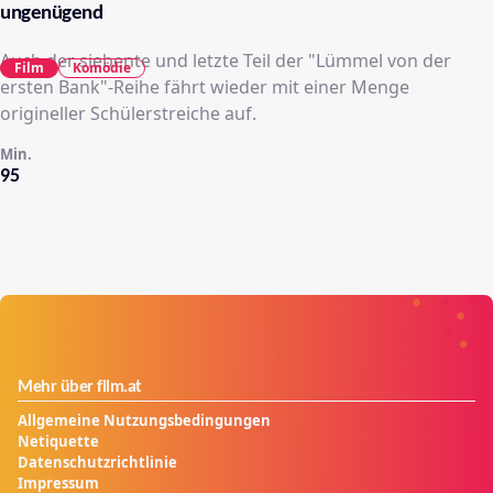
ungenügend
Auch der siebente und letzte Teil der "Lümmel von der
Film
Komödie
ersten Bank"-Reihe fährt wieder mit einer Menge
origineller Schülerstreiche auf.
Min.
95
Mehr über film.at
Allgemeine Nutzungsbedingungen
Netiquette
Datenschutzrichtlinie
Impressum