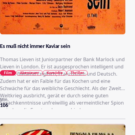
Es muß nicht immer Kaviar sein
Thomas Lieven ist Juniorpartner der Bank Marlock und
Lieven in London. Er ist ausgesprochen intelligent und
Film
Abenteuer
Komödie
Thriller
spricht fließend Englisch, Französisch und Deutsch.
Zudem hat er ein Faible für das Kochen und eine
Schwäche für das weibliche Geschlecht. Als der Zweite
Weltkrieg ausbricht, gerät er durch seine guten
Min.
Sprachkenntnisse unfreiwillig als vermeintlicher Spion
106
zwischen die Fronten der verschiedenen
Geheimdienste Englands, Frankreichs und
Deutschlands. Vergeblich versucht er immer wieder,
sich den Geheimdiensten zu entziehen. Als