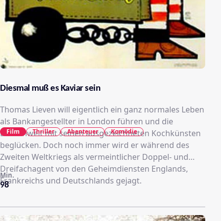
Diesmal muß es Kaviar sein
Thomas Lieven will eigentlich ein ganz normales Leben
als Bankangestellter in London führen und die
Film
Thriller
Abenteuer
Komödie
Damenwelt mit seinen ausgezeichneten Kochkünsten
beglücken. Doch noch immer wird er während des
Zweiten Weltkriegs als vermeintlicher Doppel- und
Dreifachagent von den Geheimdiensten Englands,
Min.
Frankreichs und Deutschlands gejagt.
98