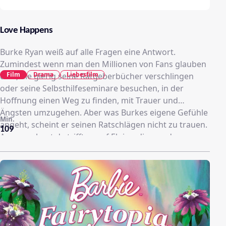
Love Happens
Burke Ryan weiß auf alle Fragen eine Antwort.
Zumindest wenn man den Millionen von Fans glauben
Film
Drama
Liebesfilm
darf, die gierig seine Ratgeberbücher verschlingen
oder seine Selbsthilfeseminare besuchen, in der
Hoffnung einen Weg zu finden, mit Trauer und
Ängsten umzugehen. Aber was Burkes eigene Gefühle
Min.
angeht, scheint er seinen Ratschlägen nicht zu trauen.
109
Ausgerechnet da trifft er auf Eloise, die von den
Männern eigentlich genug hat und sich endlich ihren
Traum erfüllt und einen Blumenladen betreibt.
Zwischen den beiden funkt es gleich, doch wenn die
zwei richtigen Menschen zur falschen Zeit
zusammentreffen, hat die Liebe dann eine Chance?
Eloise und Burke merken bald, dass sie erst mit ihrer
Vergangenheit abschließen müssen, um wirklich einen