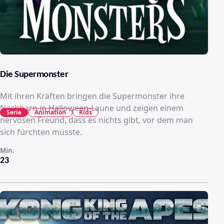
Die Supermonster
Mit ihren Kräften bringen die Supermonster ihre
Nachbarn in Halloween-Laune und zeigen einem
Serie
Animation
Kids
nervösen Freund, dass es nichts gibt, vor dem man
sich fürchten müsste.
Min.
23