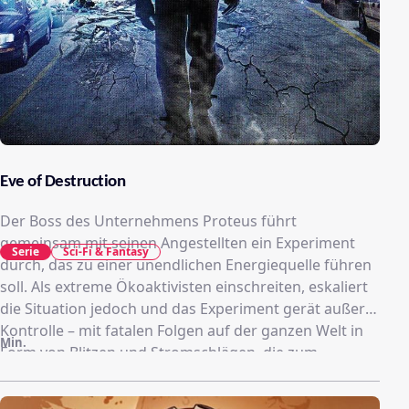
Eve of Destruction
Der Boss des Unternehmens Proteus führt
gemeinsam mit seinen Angestellten ein Experiment
Serie
Sci-Fi & Fantasy
durch, das zu einer unendlichen Energiequelle führen
soll. Als extreme Ökoaktivisten einschreiten, eskaliert
die Situation jedoch und das Experiment gerät außer
Kontrolle – mit fatalen Folgen auf der ganzen Welt in
Min.
Form von Blitzen und Stromschlägen, die zum
Weltuntergang führen könnten. Ein aus Russland
stammender Elektriker, der vor einem Jahrzehnt nach