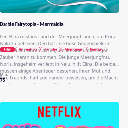
Barbie Fairytopia - Mermaidia
Fee Elina reist ins Land der Meerjungfrauen, um Prinz
Nalu zu befreien. Den hat ihre böse Gegenspielerin
Film
Animation
Familie
Abenteuer
Fantasy
Laverna entführen lassen, um an einen mächtigen
Zauber heran zu kommen. Die junge Meerjungfrau
Noris, insgeheim verliebt in Nalu, hilft Elina. Die beiden
müssen einige Abenteuer bestehen, ihren Mut und
Min.
ihre Freundschaft zueinander beweisen, um die Macht
75
von Laverna zu brechen. Elina ist sogar bereit, für
immer auf ihre geliebten Feenflügel zu verzichten, um
Fairytopia zu retten.