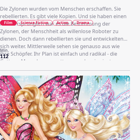
Die Zylonen wurden vom Menschen erschaffen. Sie
rebellierten. Es gibt viele Kopien. Und sie haben einen
Film
Science Fiction
Action
Drama
Plan. Ursprünglich war es die Bestimmung der
Zylonen, der Menschheit als willenlose Roboter zu
dienen. Doch dann rebellierten sie und entwickelten
sich weiter. Mittlerweile sehen sie genauso aus wie
Min.
ihre Schöpfer. Ihr Plan ist einfach und radikal - die
112
Gattung Mensch auszurotten, von der sie einst
versklavt wurden. Der verheerende Großangriff der
Maschinenwesen hat nur einen Fehler: Es gibt
Überlebende, denen die Flucht in die Tiefen des
Weltraums gelingt. Um ihren Plan doch noch zu
verwirklichen, müssen die Zylonen improvisieren. Zwei
ihrer mächtigsten Anführer gehen getrennte Wege,
um die letzten Menschen aufzuspüren und gnadenlos
auszulöschen.