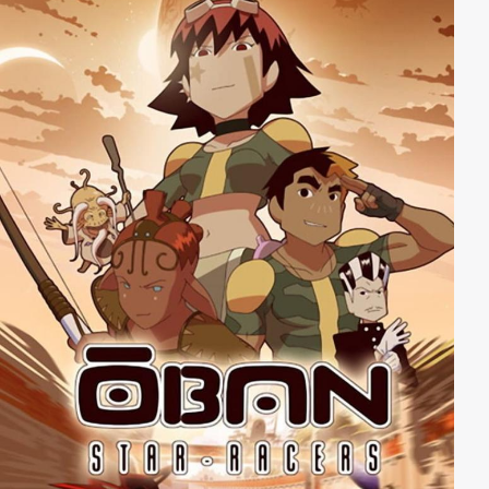
einer ähnlichen Katastrophe seine ganze Familie
verloren hat, versucht mit allen Mitteln, das Unheil
abzuwenden und bittet dabei den Wissenschaftler
Dameron um Hilfe. Schaffen die beiden Männer es
gemeinsam, den drohenden Weltuntergang zu
verhindern?