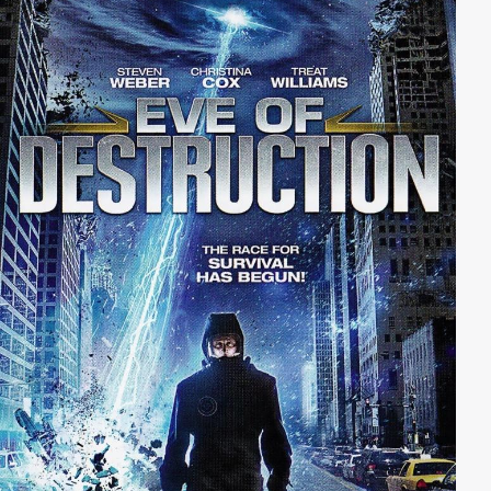
nach die Ungeheuer, um das Leben der Ritter zu
erschweren. Zum Glück müssen unsere fünf tapferen
Freunde nicht alles alleine meistern. Merlok ein
digitaler Zauberer, steht ihnen mit Rat und Tat zur
Seite und stattet die fünf mit übermächtigen Kräften
aus.