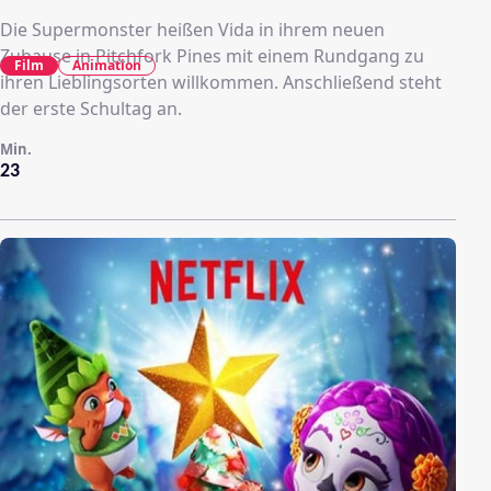
Die Supermonster heißen Vida in ihrem neuen
Zuhause in Pitchfork Pines mit einem Rundgang zu
Film
Animation
ihren Lieblingsorten willkommen. Anschließend steht
der erste Schultag an.
Min.
23