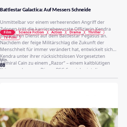
Battlestar Galactica: Auf Messers Schneide
Unmittelbar vor einem verheerenden Angriff der
Zylonen tritt die karrierebewusste Offizierin Kendra
Film
Science Fiction
Action
Drama
Thriller
Shaw ihren Dienst auf dem Battlestar Pegasus an.
TV-Film
Nachdem der feige Militärschlag die Zukunft der
Menschheit für immer verändert hat, entwickelt sich
Kendra unter ihrer rücksichtslosen Vorgesetzten
Min.
Admiral Cain zu einem „Razor“ – einem kaltblütigen
88
Kriegswerkzeug ... Dieses BSG Special zeigt die
Geschehnisse um die Pegasus bevor sie auf die
Galactica trifft.