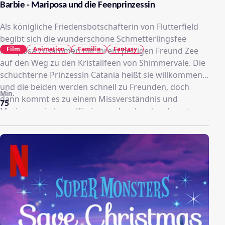
Barbie - Mariposa und die Feenprinzessin
Als königliche Friedensbotschafterin von Flutterfield
begibt sich die wunderschöne Schmetterlingsfee
Film
Animation
Familie
Fantasy
Mariposa zusammen mit ihrem pelzigen Freund Zee
auf den Weg zu den Kristallfeen von Shimmervale. Die
schüchterne Prinzessin Catania heißt sie willkommen
und die beiden werden schnell zu Freunden, doch
Min.
dann kommt es zu einem Missverständnis und
75
Mariposa wird vom König aus dem Land verbannt.
Traurig begibt sie sich auf die Heimreise nach
Flutterfield. Dabei trifft sie plötzlich auf eine dunkle
Fee, die Shimmervale zerstören will. Sofort kehren
Mariposa und Zee auf dem schnellsten Wege zurück
und eilen Prinzessin Catania zu Hilfe, um das
Königreich zu beschützen. Durch den Vorfall erkennen
beide, wie wichtig es ist in einer Freundschaft ist,
füreinander da zu sein.