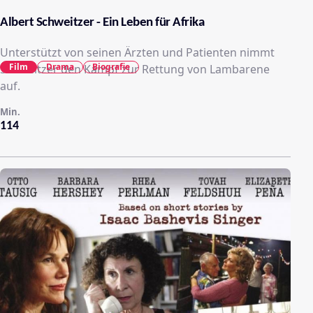
Albert Schweitzer - Ein Leben für Afrika
Unterstützt von seinen Ärzten und Patienten nimmt
Film
Drama
Biografie
Schweitzer den Kampf zur Rettung von Lambarene
auf.
Min.
114