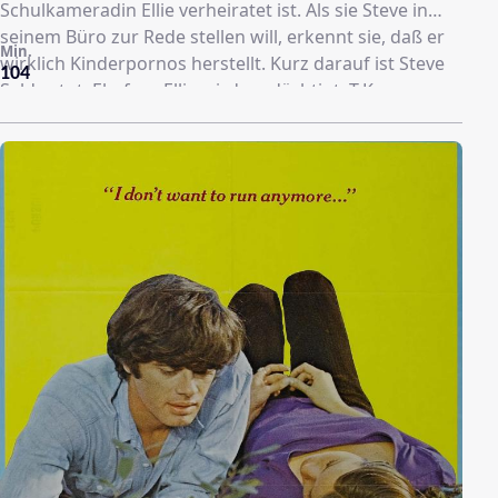
Schulkameradin Ellie verheiratet ist. Als sie Steve in
seinem Büro zur Rede stellen will, erkennt sie, daß er
Min.
wirklich Kinderpornos herstellt. Kurz darauf ist Steve
104
Seldes tot. Ehefrau Ellie wird verdächtigt, T.K.
übernimmt ihre Verteidigung. Nach anfänglichem
Leugnen, gesteht Ellie ihre Schuld ein. T.K. glaubt, daß
sie ihre minderjährige Tochter Janna decken will, die
von ihrem Vater für seine schmutzigen Geschäfte
mißbraucht wurde. Nach ihrem Freispruch vor Gericht
entpuppt sich die gedemütigte Ellie doch als Täterin.