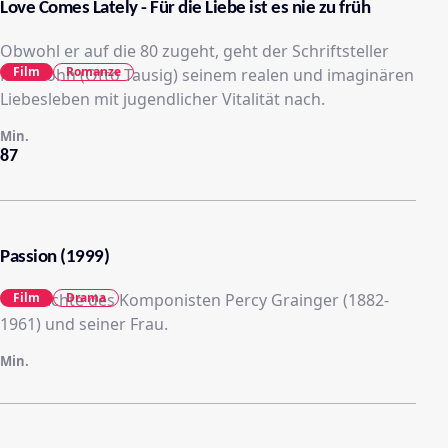
Love Comes Lately - Für die Liebe ist es nie zu früh
Obwohl er auf die 80 zugeht, geht der Schriftsteller
Film
Romanze
Max Kohn (Otto Tausig) seinem realen und imaginären
Liebesleben mit jugendlicher Vitalität nach.
Min.
87
Passion (1999)
Geschichte des Komponisten Percy Grainger (1882-
Film
Drama
1961) und seiner Frau.
Min.