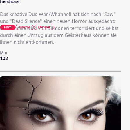
Insidious
Das kreative Duo Wan/Whannell hat sich nach "Saw"
und "Dead Silence" einen neuen Horror ausgedacht:
Film
Horror
Thriller
eine Familie wird von Dämonen terrorisiert und selbst
durch einen Umzug aus dem Geisterhaus können sie
ihnen nicht entkommen.
Min.
102