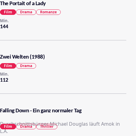
The Portait of a Lady
Film
Drama
Romanze
Min.
144
Zwei Welten (1988)
Film
Drama
Min.
112
Falling Down - Ein ganz normaler Tag
Durchschnittsbürger Michael Douglas läuft Amok in
Film
Drama
Thriller
L.A.