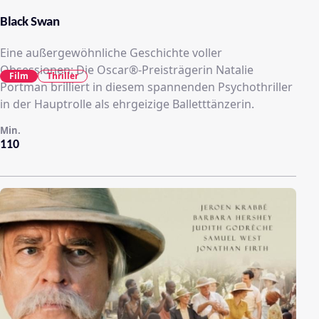
Black Swan
Eine außergewöhnliche Geschichte voller
Obsessionen: Die Oscar®-Preisträgerin Natalie
Film
Thriller
Portman brilliert in diesem spannenden Psychothriller
in der Hauptrolle als ehrgeizige Balletttänzerin.
Min.
110