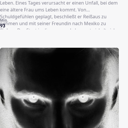
Leben. Eines Tages verursacht er einen Unfall, bei dem
eine ältere Frau ums Leben kommt. Von
Schuldgefühlen geplagt, beschließt er Reißaus zu
Min.
nehmen und mit seiner Freundin nach Mexiko zu
93
fliehen. Der Start in dieses neue Leben entwickelt sich
zum psychologischen Horrortrip … (FSK: 16)