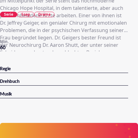
Im Mittelpunkt der Serie steht das hochmoderne
Chicago Hope Hospital, in dem talentierte, aber auch
Serie
Soap
Drama
problembeladene Ärzte arbeiten. Einer von ihnen ist
Dr. Jeffrey Geiger, ein genialer Chirurg mit emotionalen
Problemen, die in der psychischen Verfassung seiner
Frau begründet liegen. Dr. Geigers bester Freund ist
Min.
der Neurochirurg Dr. Aaron Shutt, der unter seiner
60
Scheidung und unter der schlechten Beziehung zu
seinem Vater leidet. Zum Team gehört auch die
talentierte Herzchirurgin Dr. Kate Austin, die mit ihrer
Regie
feministischen Einstellung und ihrem Ehrgeiz oft
aneckt und mit Dr. Geiger um den Posten des
Drehbuch
Chefchirurgen konkurriert.
Musik