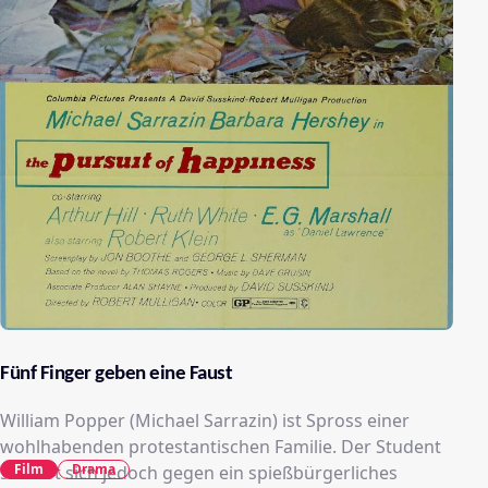
Fünf Finger geben eine Faust
William Popper (Michael Sarrazin) ist Spross einer
wohlhabenden protestantischen Familie. Der Student
Film
Drama
sträubt sich jedoch gegen ein spießbürgerliches