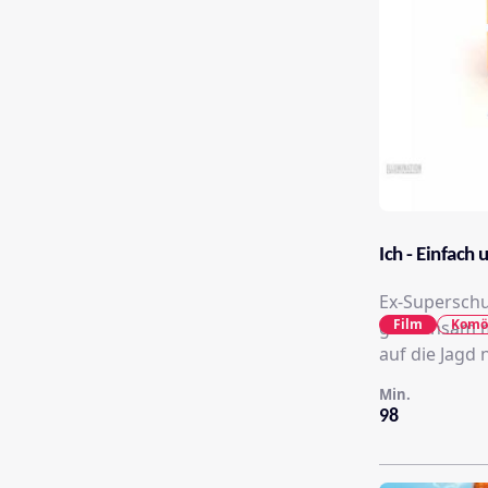
Ich - Einfach
Ex-Superschu
Film
Komö
gemeinsam mi
auf die Jagd
Min.
98