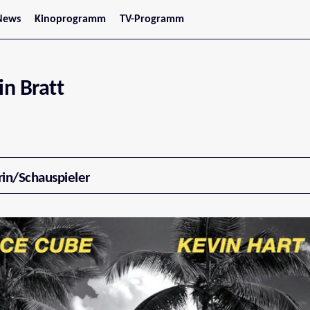
News
Kinoprogramm
TV-Programm
tars
Jetzt im Kino
treaming
Demnächst im Kino
Wien
Niederösterreich
n Bratt
Oberösterreich
Steiermark
Burgenland
Kärnten
Salzburg
Tirol
Vorarlberg
rin/Schauspieler