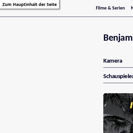
Zum Hauptinhalt der Seite
Filme & Serien
Trailer
S
Kritiken
S
Filmarchiv
Serienarchiv
Benjami
Kamera
Schauspiele