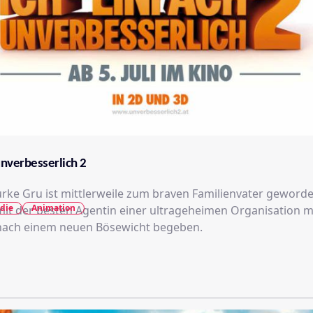
 unverbesserlich 2
rke Gru ist mittlerweile zum braven Familienvater geword
die
Animation
t der besten Agentin einer ultrageheimen Organisation m
 nach einem neuen Bösewicht begeben.