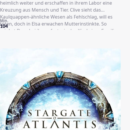
heimlich weiter und erschaffen in ihrem Labor eine
Kreuzung aus Mensch und Tier. Clive sieht das
Kaulquappen-ähnliche Wesen als Fehlschlag, will es
Min.
töten, doch in Elsa erwachen Mutterinstinkte. So
104
wächst Dren bei ihnen fast wie das Kind einer Familie
auf. Doch wird es immer schwieriger sie zu verstecken
und als sie geschlechtsreif wird, wird sie zu einer
Gefahr für alle.