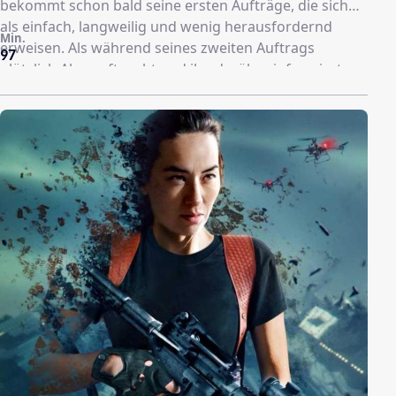
bekommt schon bald seine ersten Aufträge, die sich
als einfach, langweilig und wenig herausfordernd
Min.
erweisen. Als während seines zweiten Auftrags
97
plötzlich Alex auftaucht und ihn darüber informiert,
dass er einer Gehirnwäsche unterzogen wird, weiß
Sullivan bald nicht mehr, auf welcher Seite er steht,
wer er wirklich ist und wem er noch trauen kann …