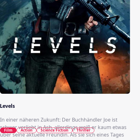
Levels
In einer näheren Zukunft: Der Buchhändler Joe ist
schwer verliebt in Ash, allerdings weiß er kaum etwas
Film
Action
Science Fiction
Thriller
über seine aktuelle Freundin. Als sie sich eines Tages