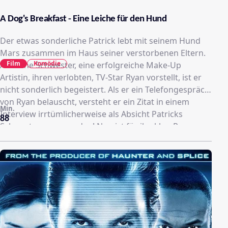
A Dog's Breakfast - Eine Leiche für den Hund
Der etwas sonderliche Patrick lebt mit seinem Hund
Mars zusammen im Haus seiner verstorbenen Eltern.
Film
Komödie
Als seine Schwester, eine erfolgreiche Make-Up
Artistin, ihren verlobten, TV-Star Ryan vorstellt, ist er
nicht sonderlich begeistert. Als er ein Telefongespräch
von Ryan belauscht, versteht er ein Zitat in einem
Min.
Interview irrtümlicherweise als Absicht Patricks
88
Schwester zu ermorden! Nun ist für ihn klar: Ryan
muss weg! Patrick plant schon den perfekten Mord,
als Ryan Opfer eines tödlichen Unfalls wird. Nun hat
Patrick ein neues Problem: Wie entsorgt er möglichst
unauffällig die Leiche ? Dies erweist sich als schwierig,
da die Leiche immer wieder auftaucht. Daher bleibt
ihm nur der ultimative Entsorgungsweg, wobei sein
Hund und die der Nachbarn eine grosse Rolle spielen.