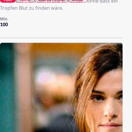
Morpheus 1 wurden brutal ermordet - ohne dass ein
Tropfen Blut zu finden wäre.
Min.
100