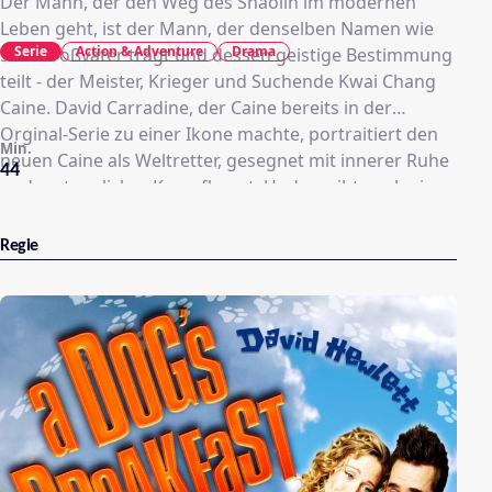
Der Mann, der den Weg des Shaolin im modernen
Leben geht, ist der Mann, der denselben Namen wie
Serie
Action & Adventure
Drama
sein Großvater trägt und dessen geistige Bestimmung
teilt - der Meister, Krieger und Suchende Kwai Chang
Caine. David Carradine, der Caine bereits in der
Orginal-Serie zu einer Ikone machte, portraitiert den
Min.
neuen Caine als Weltretter, gesegnet mit innerer Ruhe
44
und erstaunlicher Kampfkunst. Und es gibt noch eine
Änderung. Caine ist jetzt Vater, nach 15 Jahren
wiedervereint mit dem Sohn, der ihm einst auf
Regie
tragische Weise genommen wurde. Caine trägt einen
Schlafsack und eine Flöte, sein Sohn Peter trägt eine
Waffe und das Polizeiabzeichen. Kann Peter sich den
Lehren seines Vaters anschließen? Kann Caine ihm
zeigen, wie man uraltes Wissen in moderne
Alltagspraxis umsetzt? Die Legende geht weiter ...