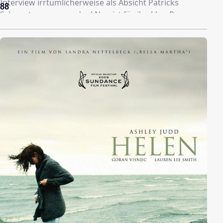
Interview irrtümlicherweise als Absicht Patricks
88
Schwester zu ermorden! Nun ist für ihn klar: Ryan
muss weg! Patrick plant schon den perfekten Mord,
als Ryan Opfer eines tödlichen Unfalls wird. Nun hat
Patrick ein neues Problem: Wie entsorgt er möglichst
unauffällig die Leiche ? Dies erweist sich als schwierig,
da die Leiche immer wieder auftaucht. Daher bleibt
ihm nur der ultimative Entsorgungsweg, wobei sein
Hund und die der Nachbarn eine grosse Rolle spielen.