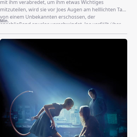
mit ihm verabredet, um ihm etwas Wichtiges
mitzuteilen, wird sie vor Joes Augen am helllichten Tag
von einem Unbekannten erschossen, der
Min.
anschließend spurlos verschwindet. Joe verfällt über
den Verlust in eine tiefe Depression und auch sein
alter Bekannter Oliver, der einen Zeitungsstand
betreibt, kann ihn nicht aufmuntern. Als es ihm immer
dreckiger geht, beschließt Joe seinem Leben ein Ende
zu setzen – und merkt erst in diesem Moment, das
alles, was er bisher zu wissen geglaubt hat,
möglicherweise auf einer gigantischen Lüge basiert.