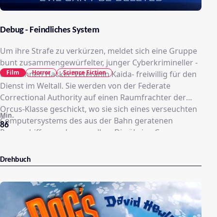
Debug - Feindliches System
Um ihre Strafe zu verkürzen, meldet sich eine Gruppe
bunt zusammengewürfelter, junger Cyberkrimineller -
Film
Horror
Science Fiction
unter ihnen Hacker-Veteranin Kaida- freiwillig für den
Dienst im Weltall. Sie werden von der Federate
Correctional Authority auf einen Raumfrachter der
Orcus-Klasse geschickt, wo sie sich eines verseuchten
Min.
Computersystems des aus der Bahn geratenen
86
Raumschiffs annehmen sollen. Die übrige Crew
scheint verschollen, doch dafür stoßen sie auf das
intelligente Wächterprogramm IAM, das sich den
Drehbuch
Neuankömmlingen gegenüber feindselig gibt und
mithilfe von Bioware weit außerhalb seiner
Begrenzungen operiert. Als sie versuchen dieses zu
deaktivieren, bringen sich die sechs Computer-Hacker
in größte Gefahr. Sie begreifen, dass hier etwas