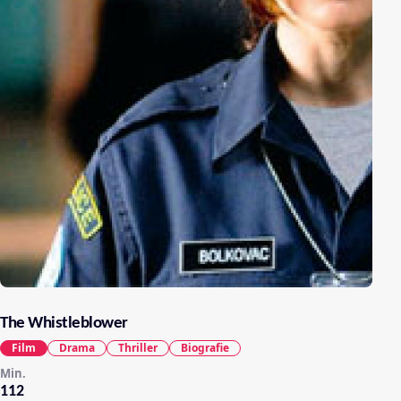
The Whistleblower
Film
Drama
Thriller
Biografie
Min.
112