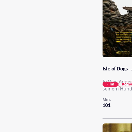
Isle of Dogs -
In Wes Ander
Film
Komö
seinem Hund 
Min.
101