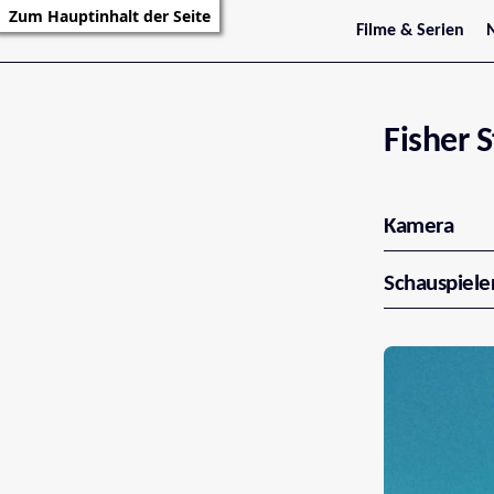
Zum Hauptinhalt der Seite
Filme & Serien
Trailer
S
Kritiken
S
Filmarchiv
Serienarchiv
Fisher 
Kamera
Schauspiele