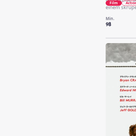
Guy Ritchie s
Film
Actio
einem skrupe
Min.
98