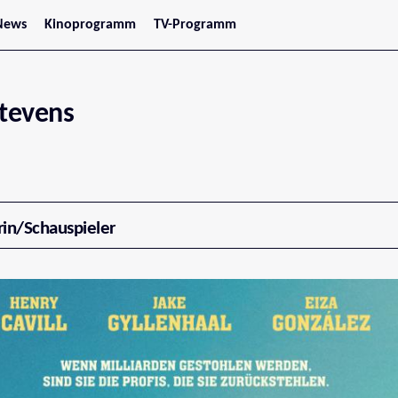
News
Kinoprogramm
TV-Programm
tars
Jetzt im Kino
treaming
Demnächst im Kino
Wien
Niederösterreich
Stevens
Oberösterreich
Steiermark
Burgenland
Kärnten
Salzburg
Tirol
Vorarlberg
rin/Schauspieler