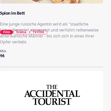
Spion im Bett
Eine junge russiche Agentin wird als "staatliche
Liebesdienerin" eingesetzt und verführt reihenweise
Film
Drama
TV-Film
amerikanische Männer - bis sich sich in eines ihrer
Opfer verliebt.
Min.
96