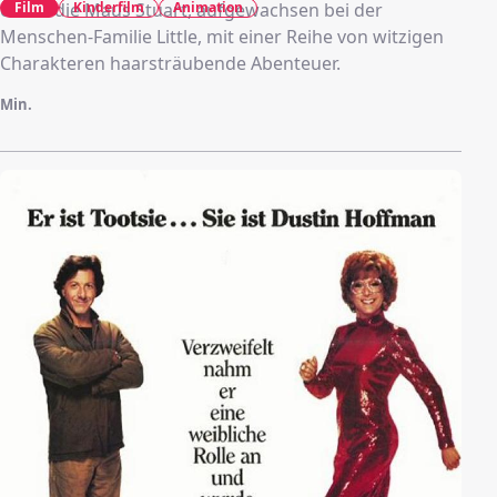
erlebt die Maus Stuart, aufgewachsen bei der
Film
Kinderfilm
Animation
Menschen-Familie Little, mit einer Reihe von witzigen
Charakteren haarsträubende Abenteuer.
Min.