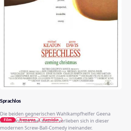
Sprachlos
Die beiden gegnerischen Wahlkampfhelfer Geena
Film
Romanze
Komödie
Davis und Michael Keaton verlieben sich in dieser
modernen Screw-Ball-Comedy ineinander.