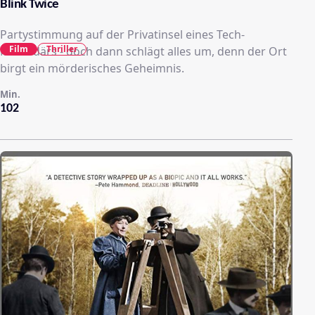
Blink Twice
Partystimmung auf der Privatinsel eines Tech-
Film
Thriller
Milliardärs - doch dann schlägt alles um, denn der Ort
birgt ein mörderisches Geheimnis.
Min.
102