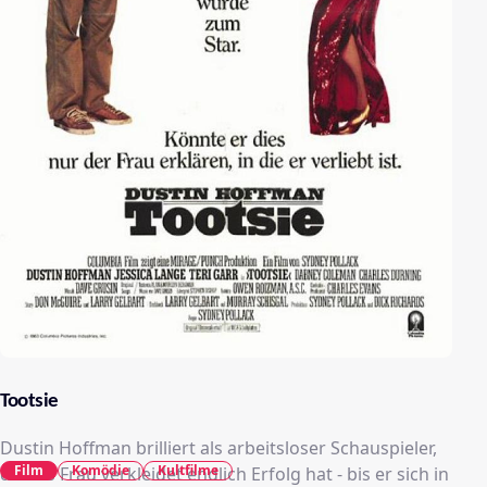
Tootsie
Dustin Hoffman brilliert als arbeitsloser Schauspieler,
Film
Komödie
Kultfilme
der als Frau verkleidet endlich Erfolg hat - bis er sich in