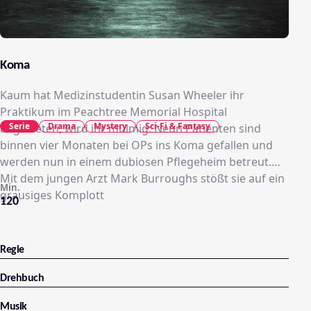
Koma
Kaum hat Medizinstudentin Susan Wheeler ihr
Praktikum im Peachtree Memorial Hospital
Serie
Drama
Mystery
Sci-Fi & Fantasy
angetreten, wird ihr mulmig: Neun Patienten sind
binnen vier Monaten bei OPs ins Koma gefallen und
werden nun in einem dubiosen Pflegeheim betreut.
Mit dem jungen Arzt Mark Burroughs stößt sie auf ein
Min.
grausiges Komplott
120
Regie
Drehbuch
Musik