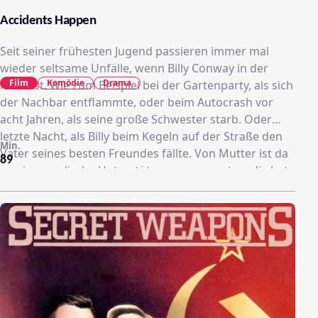
Accidents Happen
Seit seiner frühesten Jugend passieren immer mal
wieder seltsame Unfälle, wenn Billy Conway in der
Film
Komödie
Drama
Nähe ist. Wie zum Beispiel bei der Gartenparty, als sich
der Nachbar entflammte, oder beim Autocrash vor
acht Jahren, als seine große Schwester starb. Oder
letzte Nacht, als Billy beim Kegeln auf der Straße den
Min.
Vater seines besten Freundes fällte. Von Mutter ist da
89
wenig moralische Unterstützung zu erwarten, die hat
ihre eigenen Päckchen zu tragen und könnte mal
wieder einen Mann gebrauchen, nach so viel Pech.
Billy beschließt, ihr zu helfen.