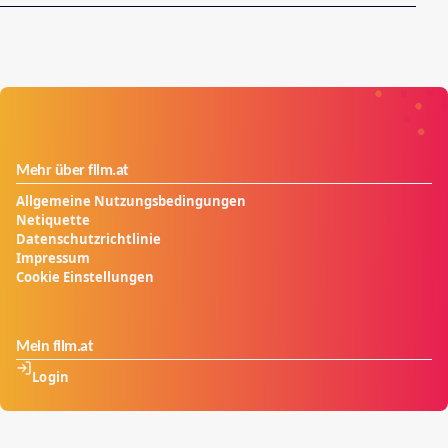
Mehr über film.at
Allgemeine Nutzungsbedingungen
Netiquette
Datenschutzrichtlinie
Impressum
Cookie Einstellungen
Mein film.at
Login