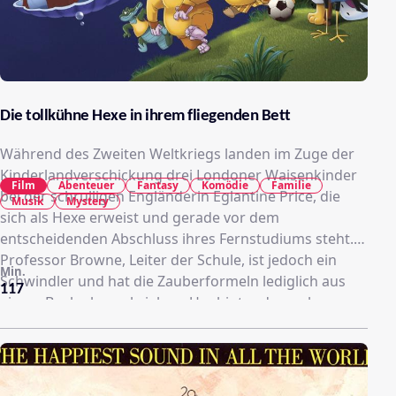
Die tollkühne Hexe in ihrem fliegenden Bett
Während des Zweiten Weltkriegs landen im Zuge der
Kinderlandverschickung drei Londoner Waisenkinder
Film
Abenteuer
Fantasy
Komödie
Familie
bei der schrulligen Engländerin Eglantine Price, die
Musik
Mystery
sich als Hexe erweist und gerade vor dem
entscheidenden Abschluss ihres Fernstudiums steht.
Professor Browne, Leiter der Schule, ist jedoch ein
Min.
Schwindler und hat die Zauberformeln lediglich aus
117
einem Buch abgeschrieben. Um hinter das wahre
Geheimnis der Hexerei zu kommen, fliegt Mrs. Price
mit ihren Schützlingen in einem fliegenden Bett in das
Traumland Nabumbu.