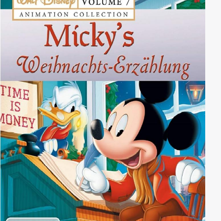
am nächsten Tag ist Wilbur die große Attraktion im
ganzen Land. Scharen neugieriger Besucher pilgern
zur Farm und feiern Wilbur als unumstrittenen Held
der Stunde. Doch der neue Ruhm verblaßt schnell...