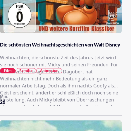
Die schönsten Weihnachtsgeschichten von Walt Disney
Weihnachten, die schönste Zeit des Jahres. Jetzt wird
sie noch schöner mit Micky und seinen Freunden. Für
Film
Familie
Animation
den alten Geizkragen Onkel Dagobert hat
Weihnachten nicht mehr Bedeutung als ein ganz
normaler Arbeitstag. Doch als ihm nachts Goofy als
Geist erscheint, ändert er schließlich doch noch seine
Min.
Einstellung. Auch Micky bleibt von Überraschungen
26
nicht verschont. A- und B-Hörnchen halten ihn und
Pluto am Heiligen Abend mit ihren Streichen ganz
schön auf Trab. Die Weihnachtsgeschichten von Walt
Disney mit Micky und seinen Freunden bieten allen