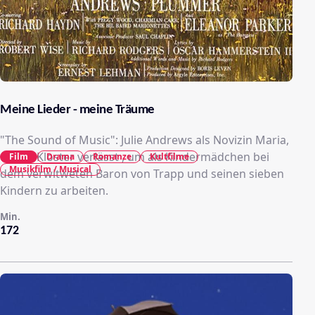
Meine Lieder - meine Träume
"The Sound of Music": Julie Andrews als Novizin Maria,
die ihr Kloster verlässt , um als Kindermädchen bei
Film
Drama
Romanze
Kultfilme
Musikfilm / Musical
dem verwitweten Baron von Trapp und seinen sieben
Kindern zu arbeiten.
Min.
172