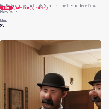
Eddie Murphy sucht als Vampir eine besondere Frau in
Film
Komödie
Horror
New York.
Min.
93