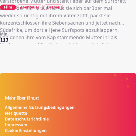
verstorbene Mutter und steht lieber auf dem Surfbrett
Film
Abenteuer
Drama
als auf der Karriereleiter. Als sie sich darüber mal
wieder so richtig mit ihrem Vater zofft, packt sie
kurzentschlossen ihre Siebensachen und jettet nach
Südafrika, um dort all jene Surfspots abzuklappern,
Min.
von denen ihre vom Kap stammende Mutter ihr als
113
Kind immer erzählte. Dabei erlebt sie gefährliche
Abenteuer, schließt neue Freundschaften fürs Leben
und versöhnt sich schließlich sogar mit ihrem Dad, der
ihr besorgt hinterher reist.
Mehr über film.at
Allgemeine Nutzungsbedingungen
Netiquette
Datenschutzrichtlinie
Impressum
Cookie Einstellungen