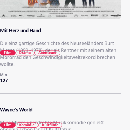
Mit Herz und Hand
Die einzigartige Geschichte des Neuseeländers Burt
Munro (1899 -1978), der als Rentner mit seinem alten
Film
Drama
Abenteuer
Mororrad den Geschwindigkeitsweltrekord brechen
wollte.
Min.
127
Wayne's World
Mike Myers überdrehte Musikkomödie genießt
Film
Komödie
Kultfilme
ohnehin schon längst Kultstatus.