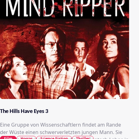
The Hills Have Eyes 3
Eine Gruppe von Wissenschaftlern findet am Rande
der Wüste einen schwerverletzten jungen Mann. Sie
Film
Horror
Science Fiction
Thriller