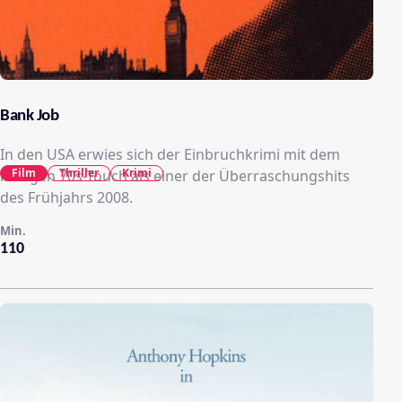
Bank Job
In den USA erwies sich der Einbruchkrimi mit dem
Film
Thriller
Krimi
lässigen 70s-Touch als einer der Überraschungshits
des Frühjahrs 2008.
Min.
110