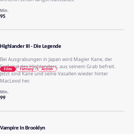
Min.
95
Highlander III - Die Legende
Bei Ausgrabungen in Japan wird Magier Kane, der
Erzfeind des Highlanders, aus seinem Grab befreit.
Film
Fantasy
Action
Jetzt sind Kane und seine Vasallen wieder hinter
MacLeod her.
Min.
99
Vampire In Brooklyn