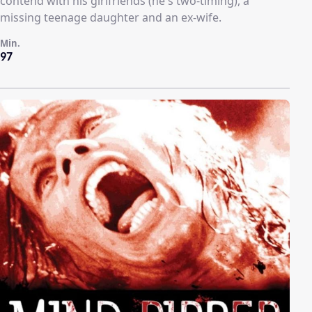
contend with his girlfriends (he's two-timing), a
missing teenage daughter and an ex-wife.
Min.
97