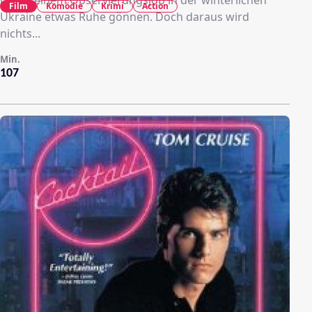
Film
Komödie
Krimi
Action
Ukraine etwas Ruhe gönnen. Doch daraus wird
nichts...
Min.
107