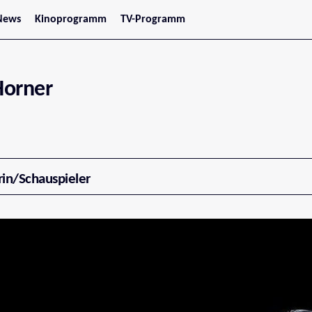
News
Kinoprogramm
TV-Programm
tars
Jetzt im Kino
treaming
Demnächst im Kino
Wien
Niederösterreich
Horner
Oberösterreich
Steiermark
Burgenland
Kärnten
Salzburg
Tirol
Vorarlberg
rin/Schauspieler