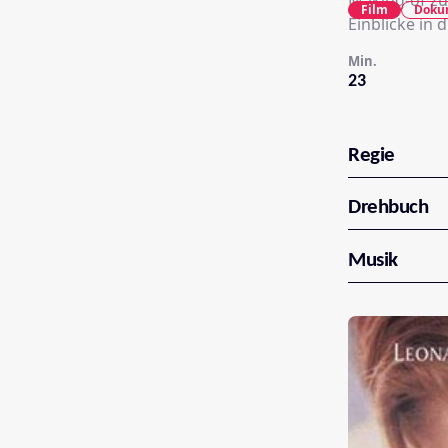
Making-of zu
Film
Doku
Einblicke in 
Min.
23
Regie
Drehbuch
Musik