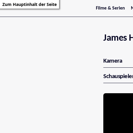
Zum Hauptinhalt der Seite
Filme & Serien
Trailer
S
Kritiken
S
Filmarchiv
Serienarchiv
James 
Kamera
Schauspiele