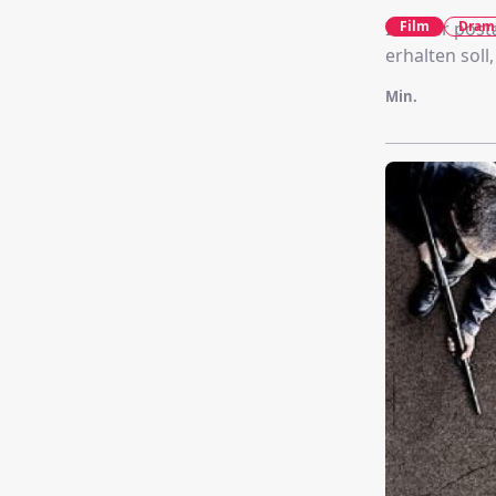
In einer pos
Film
Dram
erhalten soll
Min.