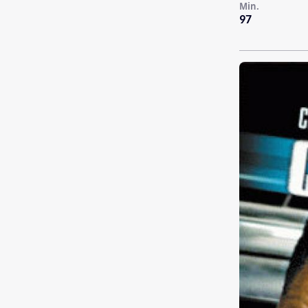
Min.
97