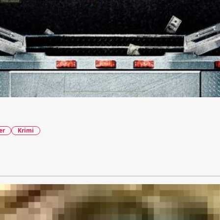
er
Krimi