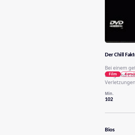
Der Chill Fakt
Bei einem ge
Film
Komö
Long und Com
Verletzungen
Min.
102
Bios