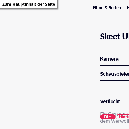
Zum Hauptinhalt der Seite
Filme & Serien
Trailer
S
Kritiken
S
Filmarchiv
Serienarchiv
Skeet U
Kamera
Schauspiele
Verflucht
Ein Geschwist
Film
Horro
dem Werwolf-