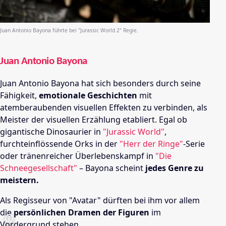
Juan Antonio Bayona führte bei "Jurassic World 2" Regie.
Juan Antonio Bayona
Juan Antonio Bayona hat sich besonders durch seine
Fähigkeit,
emotionale Geschichten
mit
atemberaubenden visuellen Effekten zu verbinden, als
Meister der visuellen Erzählung etabliert. Egal ob
gigantische Dinosaurier in
"Jurassic World"
,
furchteinflössende Orks in der
"Herr der Ringe"
-Serie
oder tränenreicher Überlebenskampf in
"Die
Schneegesellschaft"
– Bayona scheint
jedes Genre zu
meistern.
Als Regisseur von "Avatar" dürften bei ihm vor allem
die
persönlichen Dramen der Figuren
im
Vordergrund stehen.