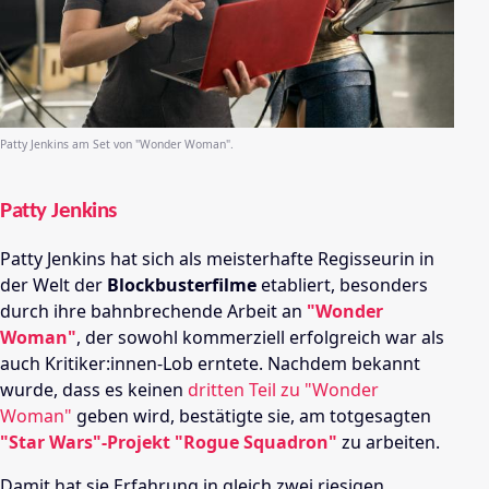
Patty Jenkins am Set von "Wonder Woman".
Patty Jenkins
Patty Jenkins hat sich als meisterhafte Regisseurin in
der Welt der
Blockbusterfilme
etabliert, besonders
durch ihre bahnbrechende Arbeit an
"Wonder
Woman"
, der sowohl kommerziell erfolgreich war als
auch Kritiker:innen-Lob erntete. Nachdem bekannt
wurde, dass es keinen
dritten Teil zu "Wonder
Woman"
geben wird, bestätigte sie, am totgesagten
"Star Wars"-Projekt "Rogue Squadron"
zu arbeiten.
Damit hat sie Erfahrung in gleich zwei riesigen