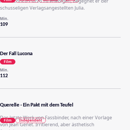
Autor Enrico Puzzo zu erledigen, begegnet er der
schusseligen Verlagsangestellten Julia.
Min.
109
Der Fall Lucona
Film
Min.
112
Querelle - Ein Pakt mit dem Teufel
Das letzte Werk von Fassbinder, nach einer Vorlage
Film
Independent
von Jean Genet. Irritierend, aber ästhetisch