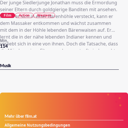
Der junge Siedlerjunge Jonathan muss die Ermordung
seiner Eltern durch goldgierige Banditen mit ansehen.
Film
Action
Western
Indem er sich in einer Bärenhöhle versteckt, kann er
dem Massaker entkommen und wächst zusammen
mit dem in der Höhle lebenden Bärenwaisen auf. Er
lernt die in der nähe lebenden Indianer kennen und
Min.
verliebt sich in eine von ihnen. Doch die Tatsache, dass
114
die Mörder seiner Eltern noch ungestraft sind, macht
aus ihm einen verbitterten Mann. Als in der nahe
gelegenen Stadt der Geschäftsmann Fred Goodwin
Musik
auftaucht und auf dem Land der Ureinwohner Öl
vermutet, ist die friedliche Existenz letzterer bedroht.
Jonathan sagt Goodwin und seinen Gefolgsleuten
daraufhin den Kampf an........
Mehr über film.at
Allgemeine Nutzungsbedingungen