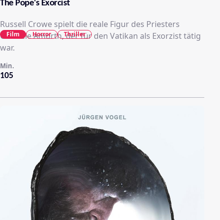
The Pope's Exorcist
Russell Crowe spielt die reale Figur des Priesters
Film
Horror
Thriller
Gabriele Amorth, der für den Vatikan als Exorzist tätig
war.
Min.
105