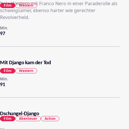
Italo-Western mit Franco Nero in einer Paraderolle als
Film
Western
schweigsamer, ebenso harter wie gerechter
Revolverheld.
Min.
97
Mit Django kam der Tod
Film
Western
Min.
91
Dschungel-Django
Film
Abenteuer
Action