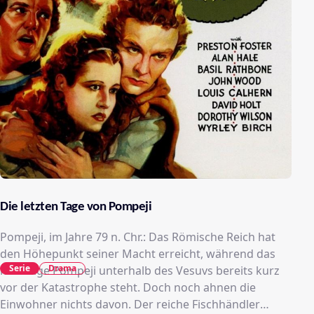
Die letzten Tage von Pompeji
Pompeji, im Jahre 79 n. Chr.: Das Römische Reich hat
den Höhepunkt seiner Macht erreicht, während das
Serie
Drama
mächtige Pompeji unterhalb des Vesuvs bereits kurz
vor der Katastrophe steht. Doch noch ahnen die
Einwohner nichts davon. Der reiche Fischhändler