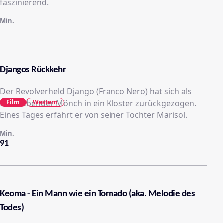
faszinierend.
Min.
Djangos Rückkehr
Der Revolverheld Django (Franco Nero) hat sich als
Film
Western
friedliebender Mönch in ein Kloster zurückgezogen.
Eines Tages erfährt er von seiner Tochter Marisol.
Min.
91
Keoma - Ein Mann wie ein Tornado (aka. Melodie des
Todes)