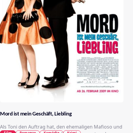
Mord ist mein Geschäft, Liebling
Als Toni den Auftrag hat, den ehemaligen Mafioso und
Film
Romanze
Komödie
Krimi