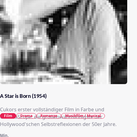
A Star is Born (1954)
Cukors erster vollständiger Film in Farbe und
Film
Drama
Romanze
Musikfilm / Musical
CinemaScope: die größenwahnsinnigste der
Hollywood'schen Selbstreflexionen der 50er Jahre.
Min.