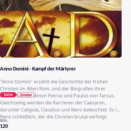
Anno Domini - Kampf der Märtyrer
"Anno Domini" erzählt die Geschichte der frühen
Christen im Alten Rom, und der Biografien ihrer
Serie
Drama
beiden Führer, Simon Petrus und Paulus von Tarsus.
Gleichzeitig werden die Karrieren der Caesaren,
darunter Caligula, Claudius und Nero beleuchtet. Es ist
Nero schließlich, der die Christen brutal verfolgt.
Min.
120