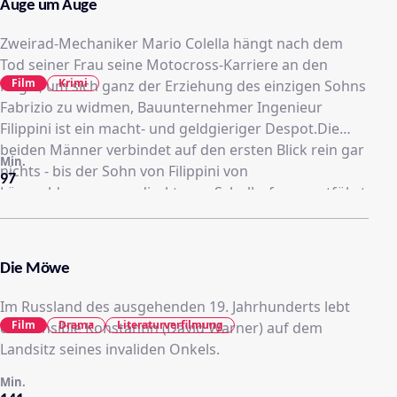
Auge um Auge
Zweirad-Mechaniker Mario Colella hängt nach dem
Tod seiner Frau seine Motocross-Karriere an den
Film
Krimi
Nagel, um sich ganz der Erziehung des einzigen Sohns
Fabrizio zu widmen, Bauunternehmer Ingenieur
Filippini ist ein macht- und geldgieriger Despot.Die
beiden Männer verbindet auf den ersten Blick rein gar
Min.
nichts - bis der Sohn von Filippini von
97
Lösegelderpressern direkt vom Schulhof weg entführt
wird...
Die Möwe
Im Russland des ausgehenden 19. Jahrhunderts lebt
Film
Drama
Literaturverfilmung
der sensible Konstantin (David Warner) auf dem
Landsitz seines invaliden Onkels.
Min.