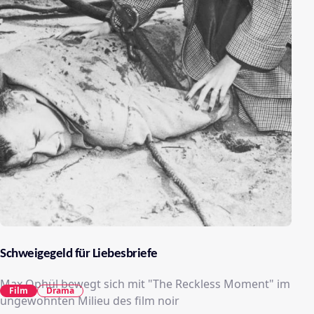
Schweigegeld für Liebesbriefe
Max Ophül bewegt sich mit "The Reckless Moment" im
Film
Drama
ungewohnten Milieu des film noir