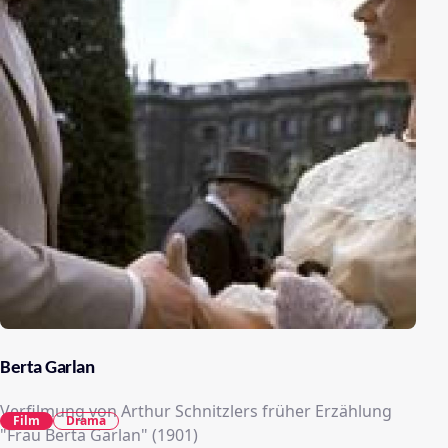
Berta Garlan
Verfilmung von Arthur Schnitzlers früher Erzählung
Film
Drama
"Frau Berta Garlan" (1901)