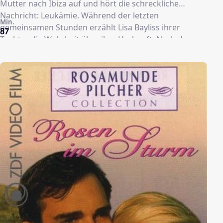
Mutter nach Ibiza auf und hört die schreckliche
Nachricht: Leukämie. Während der letzten
Min.
gemeinsamen Stunden erzählt Lisa Bayliss ihrer
87
Tochter die Wahrheit über ihre Herkunft. Nach dem
Tod ihrer Mutter beginnt Rebecca, den verwischten
Spuren ihrer Verwandtschaft zu folgen. Auf dem
großväterlichen Landgut Boscarva wird sie
unversehens in die plötzlich aufbrechenden
Familienstreitigkeiten verwickelt. Dem Geheimnis auf
der Spur, gerät sie in einen Strudel widerstreitender
Gefühle. Zwei Männer erliegen der Faszination ihrer
Schönheit.