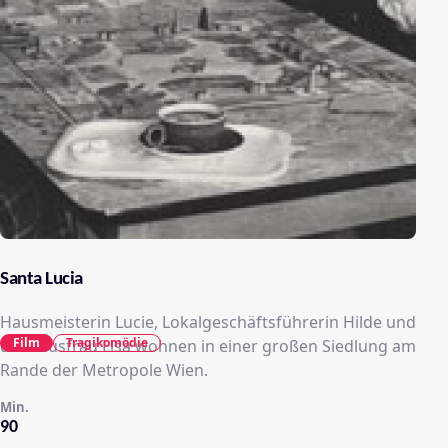
Santa Lucia
Hausmeisterin Lucie, Lokalgeschäftsführerin Hilde und
Film
Tragikomödie
die Hausfrau Lisa wohnen in einer großen Siedlung am
Rande der Metropole Wien.
Min.
90