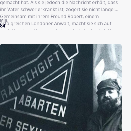
gemacht hat. Als sie jedoch die Nachricht erhält, dass
ihr Vater schwer erkrankt ist, zögert sie nicht lange:
Gemeinsam mit ihrem Freund Robert, einem
Min.
erfolgreichen Londoner Anwalt, macht sie sich auf
84
nach Parnham House, auf das väterliche Gestüt. Dort
werden ihre schlimmsten Befürchtungen wahr: Ihr
Vater liegt im Sterben. Sein letzter Wunsch: Er möchte
sich mit seiner Tochter aussöhnen und ihr sein
Lebenswerk, die Pferdezucht, übergeben. Sarah hat
sich in London gemeinsam mit Robert eine Existenz
aufgebaut, das Gestüt zu übernehmen passt
überhaupt nicht in ihre Überlegungen - von Roberts
Plänen ganz zu schweigen. Noch bevor Sarah ihrem
Vater eine Antwort geben kann stirbt er - und
überlässt ihr die Entscheidung, das hoch verschuldete
Gestüt zu verkaufen oder Parnham House weiter zu
führen.