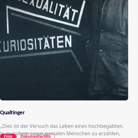
Qualtinger
„Dies ist der Versuch das Leben eines hochbegabten,
in manchem sogar genialen Menschen zu erzählen,
Film
Dokumentarfilm