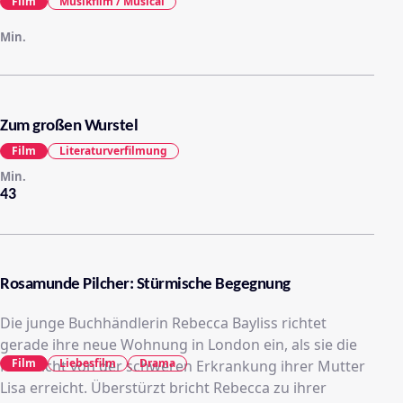
Film
Musikfilm / Musical
Min.
Zum großen Wurstel
Film
Literaturverfilmung
Min.
43
Rosamunde Pilcher: Stürmische Begegnung
Die junge Buchhändlerin Rebecca Bayliss richtet
gerade ihre neue Wohnung in London ein, als sie die
Film
Liebesfilm
Drama
Nachricht von der schweren Erkrankung ihrer Mutter
Lisa erreicht. Überstürzt bricht Rebecca zu ihrer