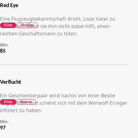
Red Eye
Eine Flugzeugbekanntschaft droht, Lisas Vater zu
Film
Thriller
ermorden, wenn sie ihm nicht dabei hilft, einen
reichen Geschäftsmann zu töten.
Min.
85
Verflucht
Ein Geschwisterpaar wird nachts von einer Bestie
Film
Horror
angegriffen und scheint sich mit dem Werwolf-Erreger
infiziert zu haben.
Min.
97