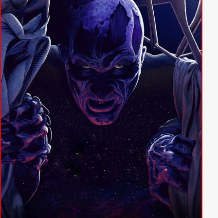
Friedhof Père Lachaise erwacht Oscar Wilde zum
Leben und bewahrt einen Mann davor, den Fehler
seines Lebens zu begehen. Ein geschiedenes Paar
ergeht sich im Bistro in Sarkasmen, unterdessen wird
ein blinder junger Mann von seiner Freundin
verlassen. Und dann streunen auch noch Kiffer,
Vampire und chinesische Hairstylistinnen durch die
Stadt.