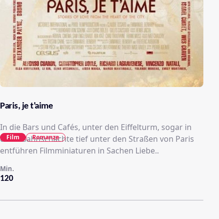
Paris, je t'aime
In die Bars und Cafés, unter den Eiffelturm, sogar in
Film
Romanze
die U-Bahnschächte tief unter den Straßen von Paris
entführen Filmminiaturen in Sachen Liebe..
Min.
120