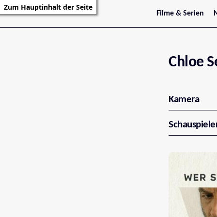
Zum Hauptinhalt der Seite
Filme & Serien
Trailer
S
Kritiken
S
Filmarchiv
Serienarchiv
Chloe S
Kamera
Schauspiele