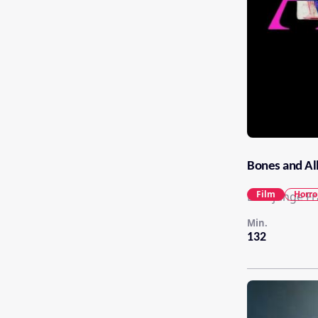
Bones and Al
Film
Horro
Eine junge F
Min.
132