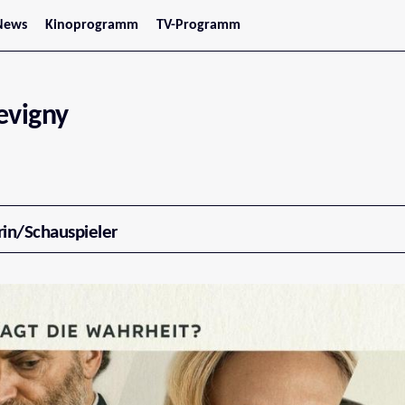
News
Kinoprogramm
TV-Programm
tars
Jetzt im Kino
treaming
Demnächst im Kino
Wien
Niederösterreich
evigny
Oberösterreich
Steiermark
Burgenland
Kärnten
Salzburg
Tirol
Vorarlberg
rin/Schauspieler