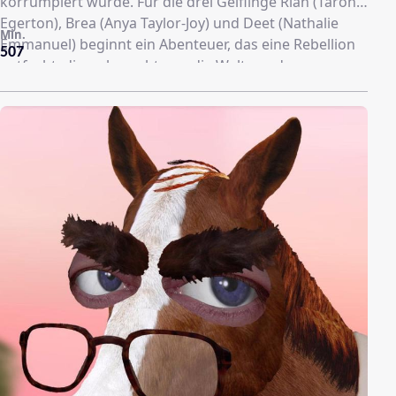
korrumpiert wurde. Für die drei Gelflinge Rian (Taron
Egerton), Brea (Anya Taylor-Joy) und Deet (Nathalie
Min.
Emmanuel) beginnt ein Abenteuer, das eine Rebellion
507
entfacht, die es braucht, um die Welt vor dem
Untergang zu bewahren.