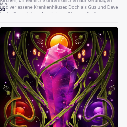
Kirchen, unheimliche unterirdischen Bunkeranlagen
Min.
und verlassene Krankenhäuser. Doch als Gus und Dave
30
in der Tat mit ihrer Ausrüstung Dinge aufspüren –
sogar immer häufiger aufspüren -, werden sie
unweigerlich in eine gewaltige Verschwörung
gezogen, die ihr Leben und die Zukunft der
Menschheit bedroht.