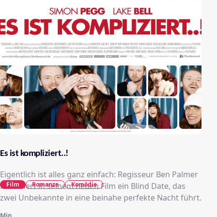
Es ist kompliziert..!
Eigentlich ist alles ganz einfach: Regisseur Ben Palmer
Film
Romanze
Komödie
inszeniert in seinem neuen Film ein Blind Date, das
zwei Unbekannte in eine beinahe perfekte Nacht führt.
Min.