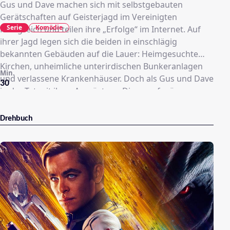
Gus und Dave machen sich mit selbstgebauten
Gerätschaften auf Geisterjagd im Vereinigten
Serie
Komödie
Königreich und teilen ihre „Erfolge“ im Internet. Auf
ihrer Jagd legen sich die beiden in einschlägig
bekannten Gebäuden auf die Lauer: Heimgesuchte
Kirchen, unheimliche unterirdischen Bunkeranlagen
Min.
und verlassene Krankenhäuser. Doch als Gus und Dave
30
in der Tat mit ihrer Ausrüstung Dinge aufspüren –
sogar immer häufiger aufspüren -, werden sie
unweigerlich in eine gewaltige Verschwörung
Drehbuch
gezogen, die ihr Leben und die Zukunft der
Menschheit bedroht.