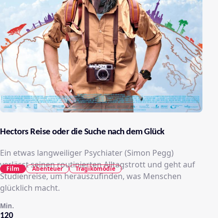
Hectors Reise oder die Suche nach dem Glück
Ein etwas langweiliger Psychiater (Simon Pegg)
verlässt seinen routinierten Alltagstrott und geht auf
Film
Abenteuer
Tragikomödie
Studienreise, um herauszufinden, was Menschen
glücklich macht.
Min.
120