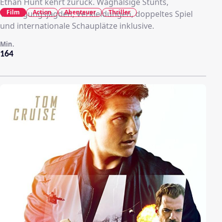
Ethan Hunt kehrt zurück. Waghalsige Stunts,
Film
Action
Abenteuer
Thriller
Verfolgungsjagden, Verkleidungen, doppeltes Spiel
und internationale Schauplätze inklusive.
Min.
164