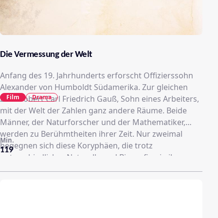
Die Vermessung der Welt
Anfang des 19. Jahrhunderts erforscht Offizierssohn
Alexander von Humboldt Südamerika. Zur gleichen
Film
Drama
Zeit erobert Carl Friedrich Gauß, Sohn eines Arbeiters,
mit der Welt der Zahlen ganz andere Räume. Beide
Männer, der Naturforscher und der Mathematiker,
werden zu Berühmtheiten ihrer Zeit. Nur zweimal
Min.
begegnen sich diese Koryphäen, die trotz
119
unterschiedlicher Naturelle und Biografien in ihrer
Entdeckungslust, ihrer Weltfremdheit und
Überheblichkeit, aber auch in ihrer erlebten
Einsamkeit Gemeinsamkeiten haben.