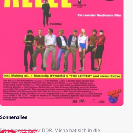
Sonnenallee
Eine Jugend in der DDR. Micha hat sich in die
Film
Komödie