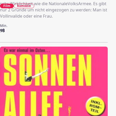
sehr Wirklichkeit wie die NationaleVolksArmee. Es gibt
Film
Komödie
nur 2 Gründe um nicht eingezogen zu werden: Man ist
Vollinvalide oder eine Frau.
Min.
98