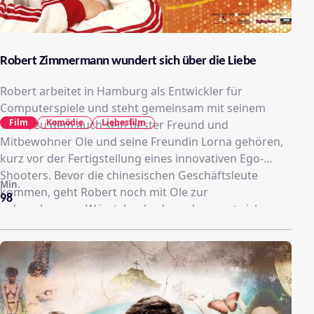
Robert Zimmermann wundert sich über die Liebe
Robert arbeitet in Hamburg als Entwickler für
Computerspiele und steht gemeinsam mit seinem
Film
Komödie
Liebesfilm
Team, zu dem auch sein bester Freund und
Mitbewohner Ole und seine Freundin Lorna gehören,
kurz vor der Fertigstellung eines innovativen Ego-
Shooters. Bevor die chinesischen Geschäftsleute
Min.
kommen, geht Robert noch mit Ole zur
98
nahegelegenen Würstchenbude und versaut sich
dabei den grauen Anzug mit Ketchup. Spontan begibt
er sich zu einer nahegelegenen Reinigung und bittet
die dort arbeitenden Damen um schnelle Hilfe.
Normalerweise müsste er einen Tag warten, aber
Monika verspricht ihm, den Anzug innerhalb von zwei
Stunden zu reinigen. Roberts Reaktion wirkt daraufhin