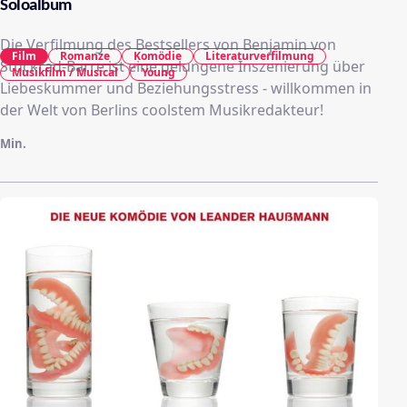
Soloalbum
Die Verfilmung des Bestsellers von Benjamin von
Film
Romanze
Komödie
Literaturverfilmung
Stuckrad-Barre ist eine gelungene Inszenierung über
Musikfilm / Musical
Young
Liebeskummer und Beziehungsstress - willkommen in
der Welt von Berlins coolstem Musikredakteur!
Min.