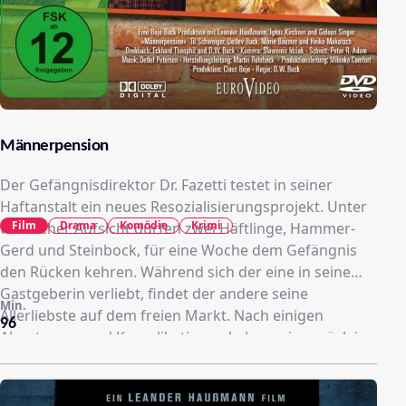
Männerpension
Der Gefängnisdirektor Dr. Fazetti testet in seiner
Haftanstalt ein neues Resozialisierungsprojekt. Unter
Film
Drama
Komödie
Krimi
weiblicher Aufsicht dürfen zwei Häftlinge, Hammer-
Gerd und Steinbock, für eine Woche dem Gefängnis
den Rücken kehren. Während sich der eine in seine
Gastgeberin verliebt, findet der andere seine
Min.
Allerliebste auf dem freien Markt. Nach einigen
96
Abenteuern und Komplikationen kehren sie zurück ins
Gefängnis und können von einem nicht allzu fernen
Happy-End träumen.