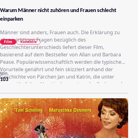
Warum Männer nicht zuhören und Frauen schlecht
einparken
Männer sind anders, Frauen auch. Die Erklärung zu
allen wichtigen Fragen bezüglich des
Film
Komödie
Geschlechterunterschieds liefert dieser Film,
basierend auf dem Bestseller von Allan und Barbara
Pease. Populärwissenschaftlich werden die typischen
Vorurteile genährt und fein skizziert anhand der
Min.
Geschichte von Pärchen Jan und Katrin, die unter
103
ungewöhnlichen Umständen zueinander finden und
trotz aller Versuchungen und geschlechtlicher
Mißverständnisse beieinander zu bleiben versuchen.