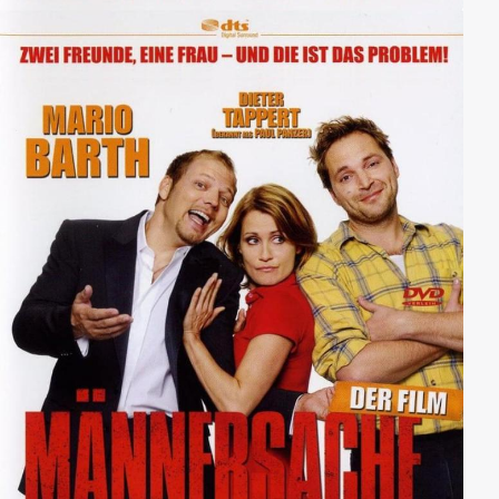
Intrigen in Stalins Machtapparat. Zu seiner
Überraschung trifft Zeisig im LUX auch seinen
früheren Bühnenpartner Siggi Meyer und die
niederländische Untergrundkämpferin Frida wieder,
die beide fest an das Gute im Kommunismus glauben.
Für die drei Freunde beginnt ein Abenteuer auf Leben
und Tod.