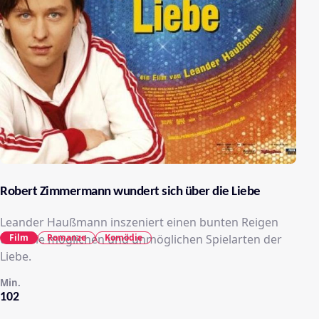
Robert Zimmermann wundert sich über die Liebe
Leander Haußmann inszeniert einen bunten Reigen
Film
Romanze
Komödie
über die möglichen und unmöglichen Spielarten der
Liebe.
Min.
102