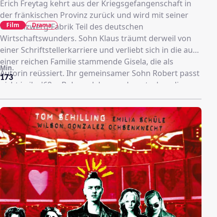
Erich Freytag kehrt aus der Kriegsgefangenschaft in
der fränkischen Provinz zurück und wird mit seiner
Film
Drama
Gartenzwerg-Fabrik Teil des deutschen
Wirtschaftswunders. Sohn Klaus träumt derweil von
einer Schriftstellerkarriere und verliebt sich in die aus
einer reichen Familie stammende Gisela, die als
Min.
Autorin reüssiert. Ihr gemeinsamer Sohn Robert passt
173
nicht in ihr '68er Bohemeleben und so stecken die
Eltern ihn ins Internat bzw. bringen ihn während der
Ferien bei den Großeltern unter. Seine Odyssee hat
erst ein Ende, als Robert seine Jugendliebe wieder
trifft.