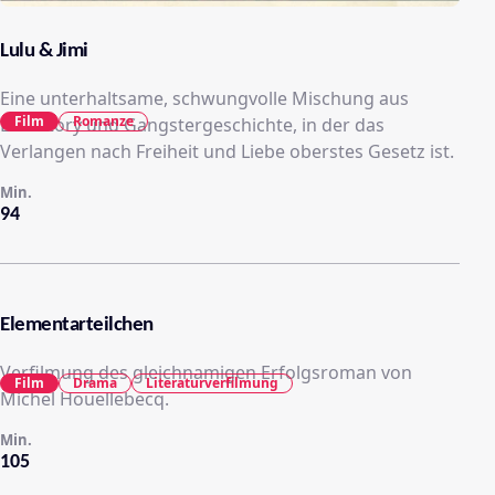
Lulu & Jimi
Eine unterhaltsame, schwungvolle Mischung aus
Film
Romanze
Lovestory und Gangstergeschichte, in der das
Verlangen nach Freiheit und Liebe oberstes Gesetz ist.
Min.
94
Elementarteilchen
Verfilmung des gleichnamigen Erfolgsroman von
Film
Drama
Literaturverfilmung
Michel Houellebecq.
Min.
105