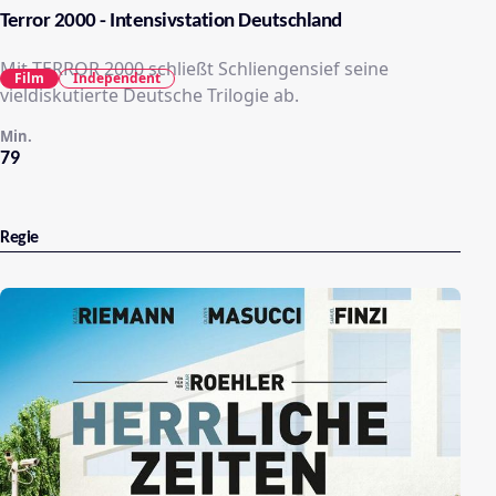
Terror 2000 - Intensivstation Deutschland
Mit TERROR 2000 schließt Schliengensief seine
Film
Independent
vieldiskutierte Deutsche Trilogie ab.
Min.
79
Regie