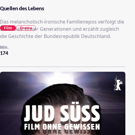
Quellen des Lebens
Das melancholisch-ironische Familienepos verfolgt die
Film
Drama
Schicksale dreier Generationen und erzählt zugleich
die Geschichte der Bundesrepublik Deutschland.
Min.
174