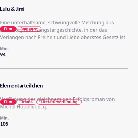
Lulu & Jimi
Eine unterhaltsame, schwungvolle Mischung aus
Film
Romanze
Lovestory und Gangstergeschichte, in der das
Verlangen nach Freiheit und Liebe oberstes Gesetz ist.
Min.
94
Elementarteilchen
Verfilmung des gleichnamigen Erfolgsroman von
Film
Drama
Literaturverfilmung
Michel Houellebecq.
Min.
105