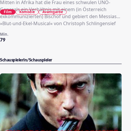
Mitten in Afrika hat die Frau eines schwulen UNO-
Generals ein Verhältnis mit einem (in Österreich
Film
Komödie
Avantgarde
exkommunizierten) Bischof und gebiert den Messias...
»Blut-und-Ekel-Musical« von Christoph Schlingensief
Min.
79
Schauspielerin/Schauspieler