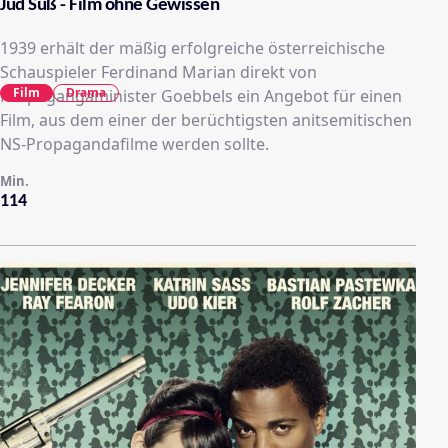
Jud Süß - Film ohne Gewissen
1939 erhält der mäßig erfolgreiche österreichische
Schauspieler Ferdinand Marian direkt von
Film
Drama
Propagangaminister Goebbels ein Angebot für einen
Film, aus dem einer der berüchtigsten anitsemitischen
NS-Propagandafilme werden sollte.
Min.
114