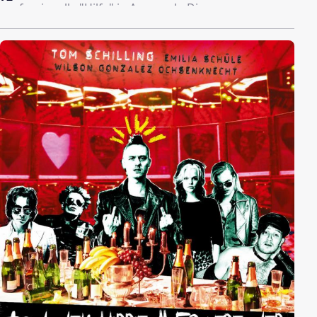
professionelle "Hilfe" in Anspruch. Die
hochschwangere Marie kommt ihm auf die Schliche,
erfährt schließlich gar, dass Robert ausgerechnet mit
der Aidskranken Professionellen zu Gange ist, deren
ebenfalls kranker Sohn Marie seit langem behandelt.
Trotz aller Demütigen ist sie - nach dem Verlust ihres
ungeborenen Kindes - bereit, für ihre Liebe zu
kämpfen. Robert, das wird ihr schnell klar, ist der
einzige der ihren Schmerz teilen kann. Sie setzt ihre
Hoffnung auf einen Neuanfang. Doch Robert hat nie
gelernt mit seinen Gefühlen nach außen zu gehen,
daran hat auch der Besuch des Psychologen nichts
ändern können.