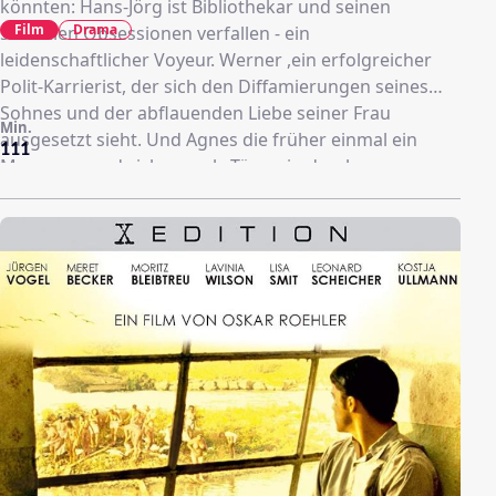
könnten: Hans-Jörg ist Bibliothekar und seinen
Film
Drama
sexuellen Obsessionen verfallen - ein
leidenschaftlicher Voyeur. Werner ,ein erfolgreicher
Polit-Karrierist, der sich den Diffamierungen seines
Sohnes und der abflauenden Liebe seiner Frau
Min.
ausgesetzt sieht. Und Agnes die früher einmal ein
111
Mann war und sich nun als Tänzerin durchs
Nachtleben treiben lässt. Sie alle verbindet die
Hassliebe auf den Mann, der ihr Leben entscheidend
geprägt hat - ihr exzentrischer Vater. Eines Tages holt
einer von ihnen zum großen Befreiungsschlag aus..