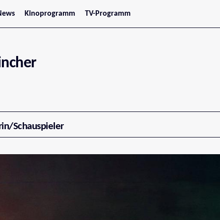
News
Kinoprogramm
TV-Programm
tars
Jetzt im Kino
treaming
Demnächst im Kino
Wien
Niederösterreich
incher
Oberösterreich
Steiermark
Burgenland
Kärnten
Salzburg
Tirol
Vorarlberg
rin/Schauspieler