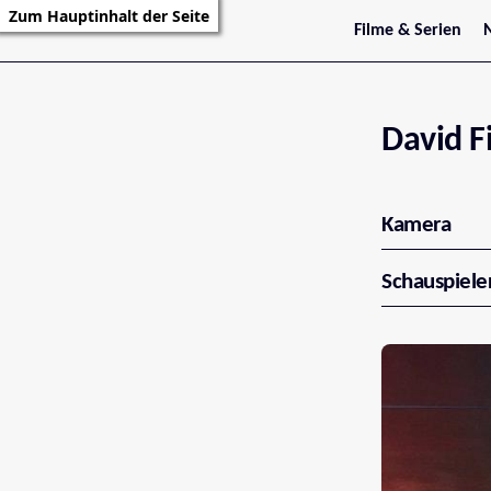
Zum Hauptinhalt der Seite
Filme & Serien
Trailer
S
Kritiken
S
Filmarchiv
Serienarchiv
David F
Kamera
Schauspiele