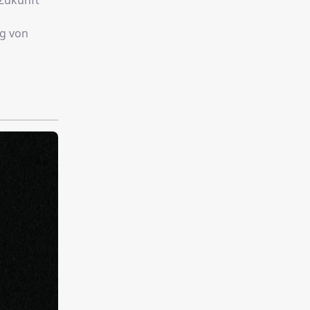
 Zukunft
ng von