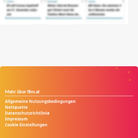
Mehr über film.at
Allgemeine Nutzungsbedingungen
Netiquette
Datenschutzrichtlinie
Impressum
Cookie Einstellungen